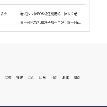
息多少
老式拉卡拉POS机还能用吗 - 拉卡拉老款pos机
鑫一付POS机和盒子哪一个好 - 鑫一付pos坑吗
安徽
福建
江西
山东
河南
湖北
湖南