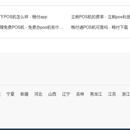
下POS机怎么样 - 畅付app
立刷POS机的费率 - 立刷pos利
如何办理免费POS机 - 免费办pos机有什么套路吗?
畅付通POS机可靠吗 - 畅付下载
藏
宁夏
新疆
河北
山西
辽宁
吉林
黑龙江
江苏
浙江