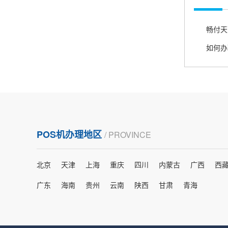
熊先生
辽宁沈阳
打电话问了，拉卡拉电签4G机器确实是拉卡拉公
畅付天
司直营的。
郑女士
浙江杭州
朋友推荐的，很好用，很安全，到账速度也很
快，机器很正规，值得推荐，客服讲解很仔细，
POS机办理地区
/ PROVINCE
很满意！
北京
天津
上海
重庆
四川
内蒙古
广西
西
严先生
广西南宁
广东
海南
贵州
云南
陕西
甘肃
青海
下单要了两个，用了一个，这个还没用，到账很
快很稳定，大家可以放心使用！