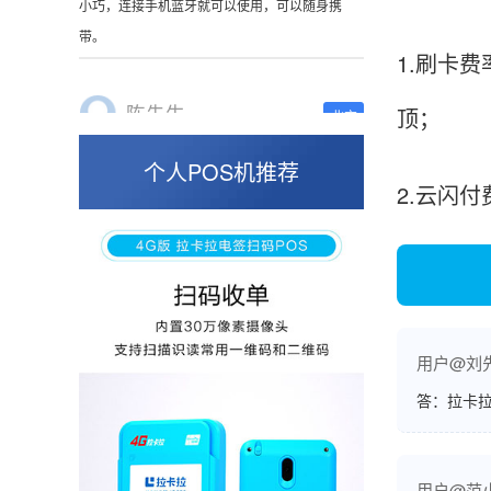
这是我用过最好的POS机没有之一，单笔
50000。
1.刷卡费
顶；
张小姐
山东青岛
个人POS机推荐
2.云闪
蛮好的机子，实用，费率0.6 还可以 就是商户
好，但是可以接受。售后服务好整体比较满意。
周先生
江苏南京
用户@刘
POS机收到之后使用了几次再来评价的，果然大
答：拉卡拉
品牌值得信赖，到账快，费率也不高，强大！
用户@范