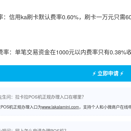
率：信用ka刷卡默认费率0.60%，刷卡一万元只需6
付费率：单笔交易资金在1000元以内费率只有0.38
⚡ 立即申请 ⚡
先生问：拉卡拉POS机正规办理入口在哪里？
POS机正规办理入口为
www.lakalamini.com
，支持个人和小微商户在线
小姐问：网上怎么申请办理POS机？