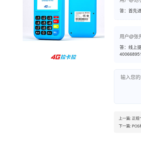
孙女士
北京
答：首先
收到用了还可以，朋友推荐用的，她之前用了竟
然给提额了，希望我也能提呃，客服还和我说了
用户@张
很多提额小技巧希望有用吧。
答：线上提
4006689
杨先生
贵州贵阳
哇，账单确实漂亮，都是我们这里的商家，使用
起来非常省心。
范先生
湖南长沙
上一篇:
正规
非常好！是正品。本来弄不懂的问题客服都一一
下一篇:
POS
回答了，秒到这点最好，已推荐给同事。