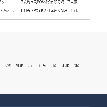
上海海科融通POS机申请网需要多久 - 东莞阳光网新闻中心
平安淘宝刷POS机没有积分吗 - 平安银行信用卡pos机
POS机最常见的骗局有哪些 - pos机坑人套路
汇付天下POS机为什么还没到账 - 汇付天下poss机
安徽
福建
江西
山东
河南
湖北
湖南