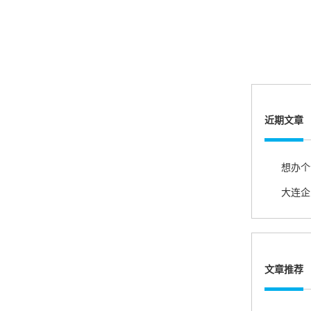
账的！商户也好，我会推荐好友使用的！
邱小姐
江苏南京
很诚信，我会推荐朋友来。
近期文章
杨小姐
广西南宁
很满意，按步骤注册刷卡了，果然秒到帐，真的
很实用很方便.质量非常好，到账速度很快，特别
方便。
文章推荐