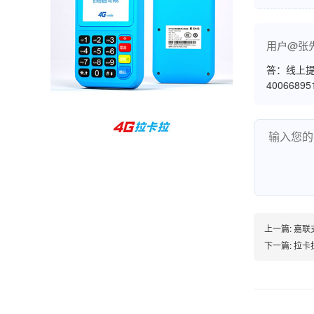
孙女士
北京
用户@张
收到用了还可以，朋友推荐用的，她之前用了竟
然给提额了，希望我也能提呃，客服还和我说了
答：线上提
4006689
很多提额小技巧希望有用吧。
杨先生
贵州贵阳
哇，账单确实漂亮，都是我们这里的商家，使用
起来非常省心。
上一篇:
嘉联
下一篇:
拉卡
范先生
湖南长沙
非常好！是正品。本来弄不懂的问题客服都一一
回答了，秒到这点最好，已推荐给同事。