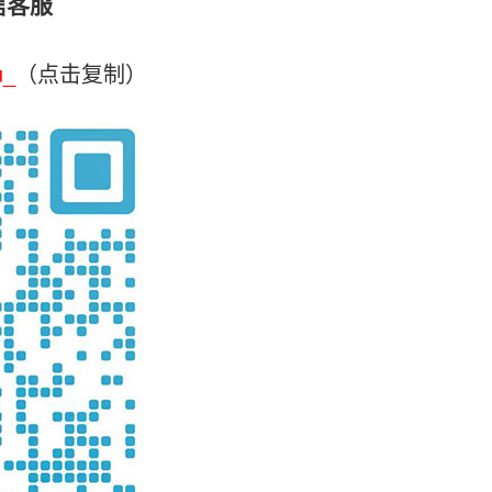
信客服
u_
（点击复制）