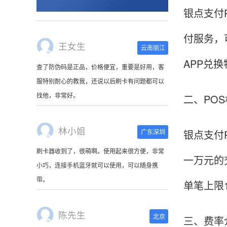
银点支付
付服务，
王女生
云南丽江
APP兑
查了防伪码是正品，价格便宜，重要是好用，客
服特别耐心的教我，还说以后刷卡有问题都可以
找他，非常好。
二、PO
林小姐
广东深圳
银点支付
刷卡器收到了，很萌啊。使用起来很方便，非常
一万元的
小巧，连接手机蓝牙就可以使用，可以随身携
带。
单笔上限1
陈先生
北京
三、费率