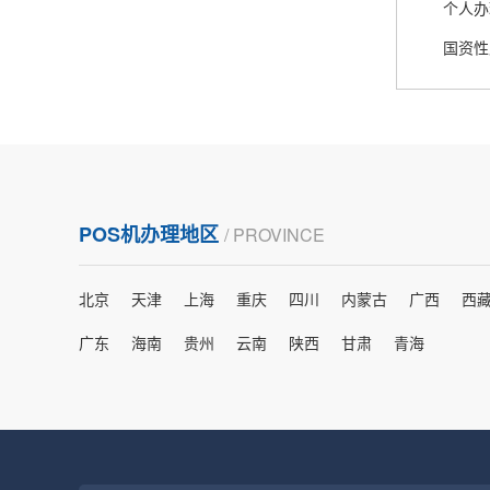
熊先生
辽宁沈阳
国资性
打电话问了，拉卡拉电签4G机器确实是拉卡拉公
司直营的。
郑女士
浙江杭州
POS机办理地区
/ PROVINCE
朋友推荐的，很好用，很安全，到账速度也很
快，机器很正规，值得推荐，客服讲解很仔细，
北京
天津
上海
重庆
四川
内蒙古
广西
西
很满意！
广东
海南
贵州
云南
陕西
甘肃
青海
严先生
广西南宁
下单要了两个，用了一个，这个还没用，到账很
快很稳定，大家可以放心使用！