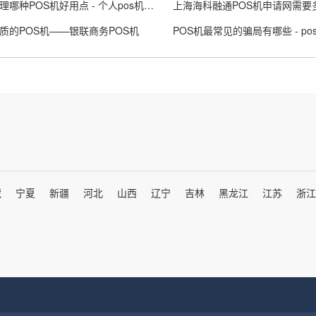
个人办理哪种POS机好用点 - 个人pos机哪个好安全可靠
质的POS机——银联商务POS机
藏
宁夏
新疆
河北
山西
辽宁
吉林
黑龙江
江苏
浙江