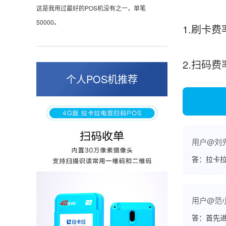
这是我用过最好的POS机没有之一，单笔
50000。
1.刷卡
2.扫码费
张小姐
山东青岛
个人POS机推荐
蛮好的机子，实用，费率0.6 还可以 就是商户
好，但是可以接受。售后服务好整体比较满意。
用户@刘
周先生
江苏南京
答：拉卡拉
POS机收到之后使用了几次再来评价的，果然大
品牌值得信赖，到账快，费率也不高，强大！
用户@范
答：首先