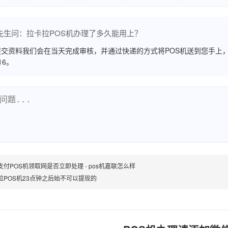
先生问：拉卡拉POS机办理了多久能用上？
交资料我们会在当天完成审核，并通过快递的方式将POS机送到您手上，
516。
支付POS机领取网是否立即处理 - pos机嘉联怎么样
拉POS机23点钟之后始不可以提现的