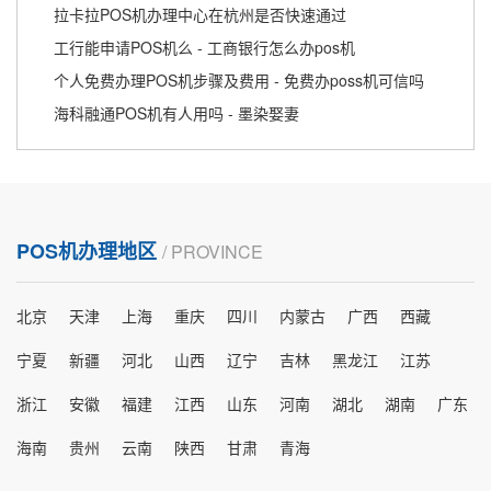
拉卡拉POS机办理中心在杭州是否快速通过
工行能申请POS机么 - 工商银行怎么办pos机
个人免费办理POS机步骤及费用 - 免费办poss机可信吗
海科融通POS机有人用吗 - 墨染娶妻
POS机办理地区
/ PROVINCE
北京
天津
上海
重庆
四川
内蒙古
广西
西藏
宁夏
新疆
河北
山西
辽宁
吉林
黑龙江
江苏
浙江
安徽
福建
江西
山东
河南
湖北
湖南
广东
海南
贵州
云南
陕西
甘肃
青海