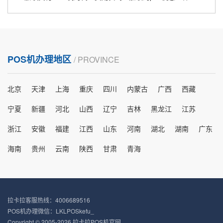
POS机办理地区
/ PROVINCE
北京
天津
上海
重庆
四川
内蒙古
广西
西藏
宁夏
新疆
河北
山西
辽宁
吉林
黑龙江
江苏
浙江
安徽
福建
江西
山东
河南
湖北
湖南
广东
海南
贵州
云南
陕西
甘肃
青海
拉卡拉客服热线：4006689516
POS机办理微信：LKLPOSkefu_
Copyright © 2005-2026 拉卡拉POS机官网