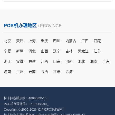
POS机办理地区
/ PROVINCE
北京
天津
上海
重庆
四川
内蒙古
广西
西藏
宁夏
新疆
河北
山西
辽宁
吉林
黑龙江
江苏
浙江
安徽
福建
江西
山东
河南
湖北
湖南
广东
海南
贵州
云南
陕西
甘肃
青海
拉卡拉客服热线：4006689516
POS机办理微信：LKLPOSkefu_
Copyright © 2005-2026 拉卡拉POS机官网
拉卡拉官方授权服务商 支付许可证编号：Z2002511000017