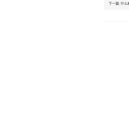
下一篇:
什么
韩小姐
山东青岛
挺好用的机子，售后不错什么时候问他都能回答
我，好！
李女士
天津
这款机子非常实用，客服态度也很好，非常满
意！
孟先生
广东广州
机器收到了，是银联认证的，刷了一笔是即时到