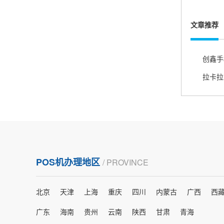
熊先生
辽宁沈阳
文章推荐
打电话问了，拉卡拉电签4G机器确实是拉卡拉公
司直营的。
郑女士
浙江杭州
朋友推荐的，很好用，很安全，到账速度也很
快，机器很正规，值得推荐，客服讲解很仔细，
很满意！
POS机办理地区
/ PROVINCE
严先生
广西南宁
北京
天津
上海
重庆
四川
内蒙古
广西
西
下单要了两个，用了一个，这个还没用，到账很
快很稳定，大家可以放心使用！
广东
海南
贵州
云南
陕西
甘肃
青海