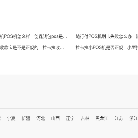
创鑫手机POS机怎么样 - 创鑫钱包pos是哪个公司的
拉卡拉收款宝是不是正规的 - 拉卡拉收款宝安全吗?
藏
宁夏
新疆
河北
山西
辽宁
吉林
黑龙江
江苏
浙江