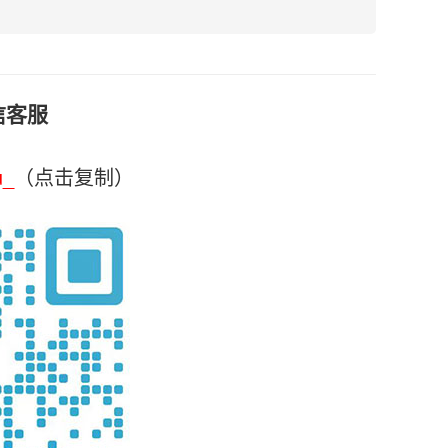
信客服
u_
（点击复制）