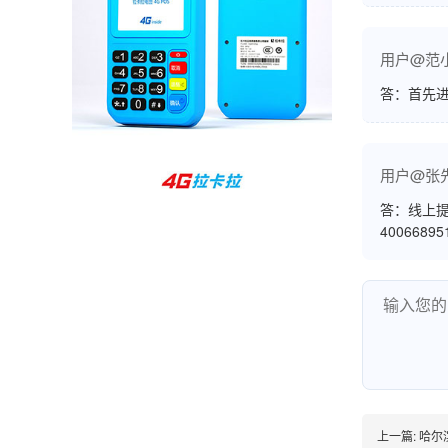
孙女士
北京
用户@范
收到用了还可以，朋友推荐用的，她之前用了竟
答：首先
然给提额了，希望我也能提呃，客服还和我说了
很多提额小技巧希望有用吧。
用户@张
杨先生
贵州贵阳
答：线上提
4006689
哇，账单确实漂亮，都是我们这里的商家，使用
起来非常省心。
范先生
湖南长沙
非常好！是正品。本来弄不懂的问题客服都一一
回答了，秒到这点最好，已推荐给同事。
上一篇:
哈尔