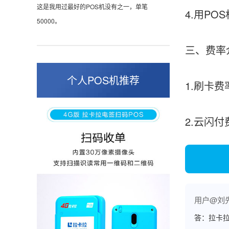
这是我用过最好的POS机没有之一，单笔
4.用P
50000。
三、费率
张小姐
山东青岛
个人POS机推荐
1.刷卡费
蛮好的机子，实用，费率0.6 还可以 就是商户
好，但是可以接受。售后服务好整体比较满意。
2.云闪
周先生
江苏南京
POS机收到之后使用了几次再来评价的，果然大
品牌值得信赖，到账快，费率也不高，强大！
用户@刘
答：拉卡拉