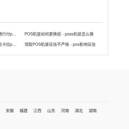
随行付POS机刷卡失败怎么办 - 随行付pos不能用了吗?
POS机是如何更换纸 - poss机纸怎么换
拉卡拉小POS机是否正规 - 小型拉卡拉pos机
领取POS机查征信不严格 - pos影响征信
安徽
福建
江西
山东
河南
湖北
湖南