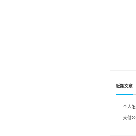
账的！商户也好，我会推荐好友使用的！
邱小姐
江苏南京
很诚信，我会推荐朋友来。
近期文章
杨小姐
广西南宁
很满意，按步骤注册刷卡了，果然秒到帐，真的
很实用很方便.质量非常好，到账速度很快，特别
方便。