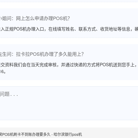
小姐问：网上怎么申请办理POS机？
进入正规POS机办理入口，在线填写姓名、联系方式、收货地址等信息，
先生问：拉卡拉POS机办理了多久能用上？
交资料我们会在当天完成审核，并通过快递的方式将POS机送到您手上，
516。
滨POS机刷卡不到账办理要多久 - 哈尔滨银行pos机