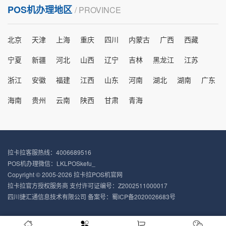
POS机办理地区
/ PROVINCE
北京
天津
上海
重庆
四川
内蒙古
广西
西藏
宁夏
新疆
河北
山西
辽宁
吉林
黑龙江
江苏
浙江
安徽
福建
江西
山东
河南
湖北
湖南
广东
海南
贵州
云南
陕西
甘肃
青海
拉卡拉客服热线：4006689516
POS机办理微信：LKLPOSkefu_
Copyright © 2005-2026 拉卡拉POS机官网
拉卡拉官方授权服务商 支付许可证编号：Z2002511000017
四川捷汇通信息技术有限公司 备案号：
蜀ICP备2020026683号