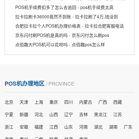
POS机手续费扣多了怎么去追回 - pos机手续费太高
拉卡拉刷卡36000竟然不到账 - 拉卡拉刷了4万,钱没到
合肥拉卡拉个人POS机办理价格表 - 拉卡拉合肥客服电话
京东闪付刷POS机是真的吗 - 京东闪付怎么刷pos
点佰趣大POS机可以花呗吗 - 点佰趣pos怎么样
POS机办理地区
/ PROVINCE
北京
天津
上海
重庆
四川
内蒙古
广西
西藏
宁夏
新疆
河北
山西
辽宁
吉林
黑龙江
江苏
浙江
安徽
福建
江西
山东
河南
湖北
湖南
广东
海南
贵州
云南
陕西
甘肃
青海