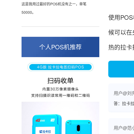
这是我用过最好的POS机没有之一，单笔
50000。
使用PO
候可以在
张小姐
山东青岛
个人POS机推荐
热的拉卡
蛮好的机子，实用，费率0.6 还可以 就是商户
好，但是可以接受。售后服务好整体比较满意。
周先生
江苏南京
用户@刘
答：拉卡拉
POS机收到之后使用了几次再来评价的，果然大
品牌值得信赖，到账快，费率也不高，强大！
用户@范