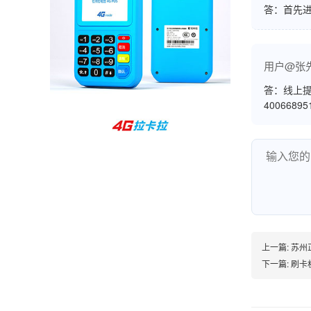
答：首先
孙女士
北京
收到用了还可以，朋友推荐用的，她之前用了竟
然给提额了，希望我也能提呃，客服还和我说了
用户@张
很多提额小技巧希望有用吧。
答：线上提
4006689
杨先生
贵州贵阳
哇，账单确实漂亮，都是我们这里的商家，使用
起来非常省心。
范先生
上一篇:
苏州
湖南长沙
下一篇:
刷卡
非常好！是正品。本来弄不懂的问题客服都一一
回答了，秒到这点最好，已推荐给同事。