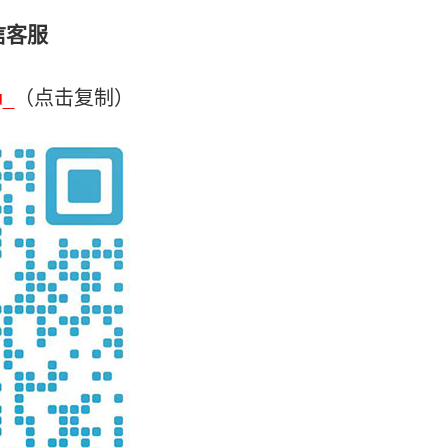
信客服
u_
（点击复制）