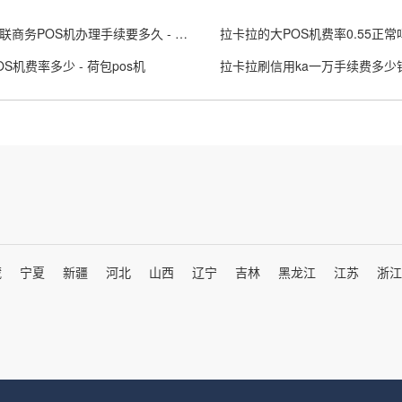
成都银联商务POS机办理手续要多久 - 银联商务pos申请条件
OS机费率多少 - 荷包pos机
藏
宁夏
新疆
河北
山西
辽宁
吉林
黑龙江
江苏
浙江