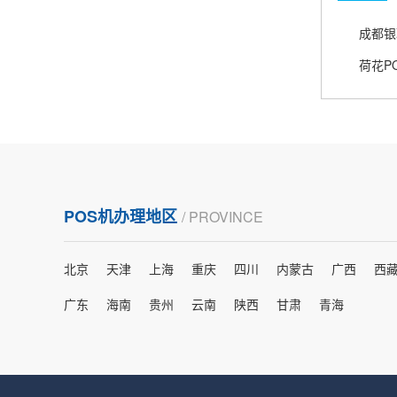
熊先生
辽宁沈阳
打电话问了，拉卡拉电签4G机器确实是拉卡拉公
荷花P
司直营的。
郑女士
浙江杭州
朋友推荐的，很好用，很安全，到账速度也很
POS机办理地区
/ PROVINCE
快，机器很正规，值得推荐，客服讲解很仔细，
很满意！
北京
天津
上海
重庆
四川
内蒙古
广西
西
严先生
广东
海南
贵州
云南
陕西
甘肃
青海
广西南宁
下单要了两个，用了一个，这个还没用，到账很
快很稳定，大家可以放心使用！