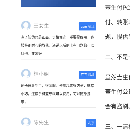
壹生付P
付、转账
王女生
云南丽江
题，提供
查了防伪码是正品，价格便宜，重要是好用，客
服特别耐心的教我，还说以后刷卡有问题都可以
找他，非常好。
二、不是
林小姐
广东深圳
虽然壹生
刷卡器收到了，很萌啊。使用起来很方便，非常
壹生付公
小巧，连接手机蓝牙就可以使用，可以随身携
带。
会有盗刷
陈先生
北京
三、一清