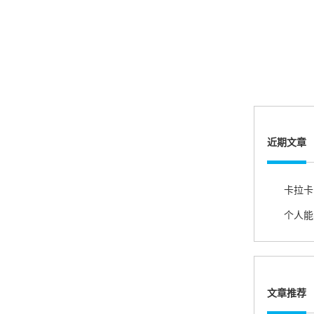
账的！商户也好，我会推荐好友使用的！
邱小姐
江苏南京
很诚信，我会推荐朋友来。
近期文章
杨小姐
广西南宁
个人能
很满意，按步骤注册刷卡了，果然秒到帐，真的
很实用很方便.质量非常好，到账速度很快，特别
方便。
文章推荐