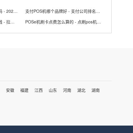
拉卡拉的大POS机费率0.55正常吗 - 2021拉卡拉大pos费率
支付POS机哪个品牌好 - 支付公司排名前十的pos机
拉卡拉刷信用ka一万手续费多少钱 - 拉卡拉刷10000到账5000
POSe机刷卡点费怎么算的 - 点刷pos机费率
安徽
福建
江西
山东
河南
湖北
湖南