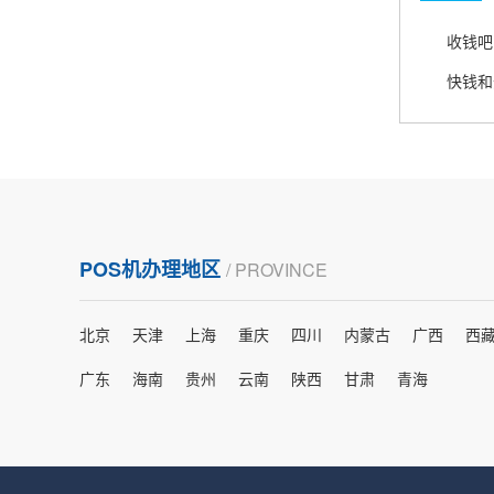
熊先生
辽宁沈阳
收钱吧
打电话问了，拉卡拉电签4G机器确实是拉卡拉公
司直营的。
郑女士
浙江杭州
朋友推荐的，很好用，很安全，到账速度也很
POS机办理地区
/ PROVINCE
快，机器很正规，值得推荐，客服讲解很仔细，
很满意！
北京
天津
上海
重庆
四川
内蒙古
广西
西
严先生
广东
海南
贵州
云南
陕西
甘肃
青海
广西南宁
下单要了两个，用了一个，这个还没用，到账很
快很稳定，大家可以放心使用！