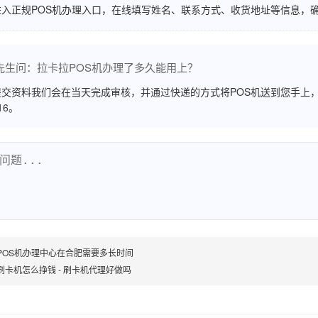
进入正规POS机办理入口，在线填写姓名、联系方式、收货地址等信息，
先生问：拉卡拉POS机办理了多久能用上？
交资料我们会在当天完成审核，并通过快递的方式将POS机送到您手上，
516。
POS机办理中心在合肥需要多长时间
刷卡机怎么挣钱 - 刷卡机代理好做吗