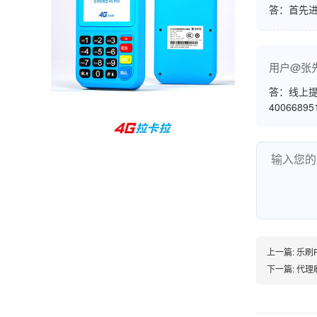
答：首先
孙女士
北京
收到用了还可以，朋友推荐用的，她之前用了竟
然给提额了，希望我也能提呃，客服还和我说了
用户@张
很多提额小技巧希望有用吧。
答：线上提
4006689
杨先生
贵州贵阳
哇，账单确实漂亮，都是我们这里的商家，使用
起来非常省心。
范先生
上一篇:
乐刷
湖南长沙
下一篇:
代理
非常好！是正品。本来弄不懂的问题客服都一一
回答了，秒到这点最好，已推荐给同事。