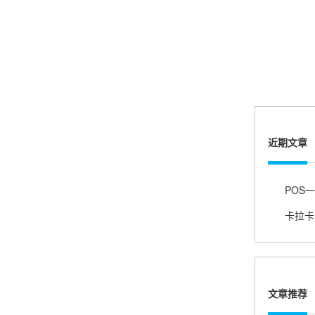
账的！商户也好，我会推荐好友使用的！
邱小姐
江苏南京
很诚信，我会推荐朋友来。
近期文章
杨小姐
广西南宁
很满意，按步骤注册刷卡了，果然秒到帐，真的
很实用很方便.质量非常好，到账速度很快，特别
方便。
文章推荐