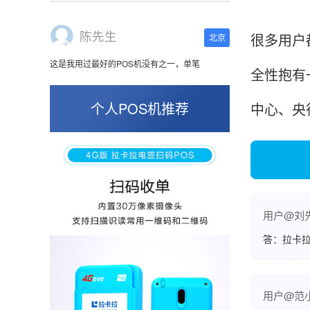
这是我用过最好的POS机没有之一，单笔
50000。
很多用户
全性抱有
张小姐
山东青岛
个人POS机推荐
中心、央
蛮好的机子，实用，费率0.6 还可以 就是商户
好，但是可以接受。售后服务好整体比较满意。
周先生
江苏南京
用户@刘
答：拉卡拉
POS机收到之后使用了几次再来评价的，果然大
品牌值得信赖，到账快，费率也不高，强大！
用户@范