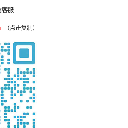
信客服
u_
（点击复制）