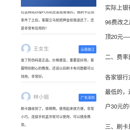
实际上银
96费改
王女生
云南丽江
顶20元
查了防伪码是正品，价格便宜，重要是好用，客
服特别耐心的教我，还说以后刷卡有问题都可以
找他，非常好。
二、费率
林小姐
广东深圳
各家银行
刷卡器收到了，很萌啊。使用起来很方便，非常
最低的，
小巧，连接手机蓝牙就可以使用，可以随身携
带。
户30元
陈先生
北京
三、刷卡