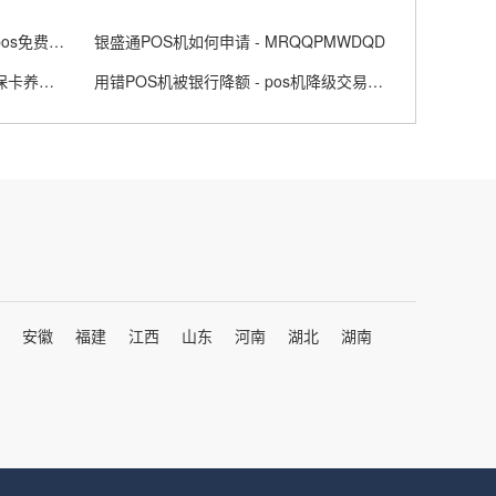
POS机品牌排行榜前十名 - 个人pos免费办理
银盛通POS机如何申请 - MRQQPMWDQD
养老金医保卡能刷POS机吗 - 医保卡养老账户金额可以用吗
用错POS机被银行降额 - pos机降级交易怎么处理
安徽
福建
江西
山东
河南
湖北
湖南