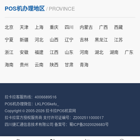
POS机办理地区
/ PROVINCE
北京
天津
上海
重庆
四川
内蒙古
广西
西藏
宁夏
新疆
河北
山西
辽宁
吉林
黑龙江
江苏
浙江
安徽
福建
江西
山东
河南
湖北
湖南
广东
海南
贵州
云南
陕西
甘肃
青海
拉卡拉客服热线：4006689516
POS机办理微信：LKLPOSkefu_
Copyright © 2005-2026 拉卡拉POS机官网
拉卡拉官方授权服务商 支付许可证编号：Z2002511000017
四川捷汇通信息技术有限公司 备案号：
蜀ICP备2020026683号