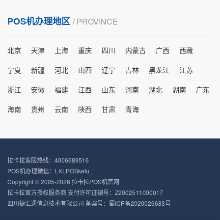
POS机办理地区
/ PROVINCE
北京
天津
上海
重庆
四川
内蒙古
广西
西藏
宁夏
新疆
河北
山西
辽宁
吉林
黑龙江
江苏
浙江
安徽
福建
江西
山东
河南
湖北
湖南
广东
海南
贵州
云南
陕西
甘肃
青海
拉卡拉客服热线：4006689516
POS机办理微信：LKLPOSkefu_
Copyright © 2005-2026 拉卡拉POS机官网
拉卡拉官方授权服务商 支付许可证编号：Z2002511000017
四川捷汇通信息技术有限公司 备案号：
蜀ICP备2020026683号