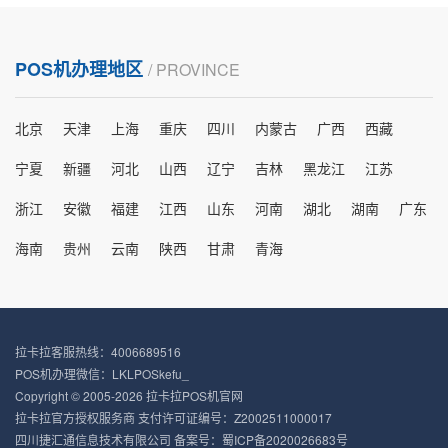
POS机办理地区
/ PROVINCE
北京
天津
上海
重庆
四川
内蒙古
广西
西藏
宁夏
新疆
河北
山西
辽宁
吉林
黑龙江
江苏
浙江
安徽
福建
江西
山东
河南
湖北
湖南
广东
海南
贵州
云南
陕西
甘肃
青海
拉卡拉客服热线：4006689516
POS机办理微信：LKLPOSkefu_
Copyright © 2005-2026 拉卡拉POS机官网
拉卡拉官方授权服务商 支付许可证编号：Z2002511000017
四川捷汇通信息技术有限公司 备案号：
蜀ICP备2020026683号