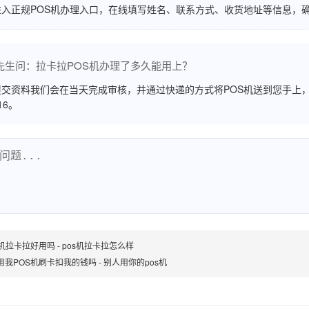
进入正规POS机办理入口，在线填写姓名、联系方式、收货地址等信息，
先生问：拉卡拉POS机办理了多久能用上？
交资料我们会在当天完成审核，并通过快递的方式将POS机送到您手上，
516。
S机拉卡拉好用吗 - pos机拉卡拉怎么样
用我POS机刷卡扣我的钱吗 - 别人用你的pos机