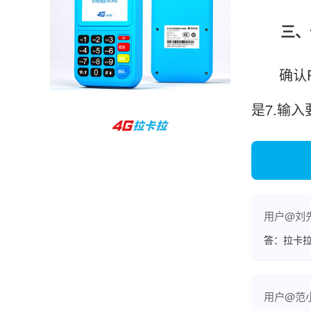
孙女士
北京
三、个
收到用了还可以，朋友推荐用的，她之前用了竟
然给提额了，希望我也能提呃，客服还和我说了
确认PO
很多提额小技巧希望有用吧。
是7.输
杨先生
贵州贵阳
哇，账单确实漂亮，都是我们这里的商家，使用
起来非常省心。
用户@刘
答：拉卡拉
范先生
湖南长沙
非常好！是正品。本来弄不懂的问题客服都一一
回答了，秒到这点最好，已推荐给同事。
用户@范