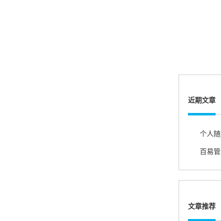
熊先生
辽宁沈阳
打电话问了，拉卡拉电签4G机器确实是拉卡拉公
司直营的。
郑女士
浙江杭州
近期文章
朋友推荐的，很好用，很安全，到账速度也很
快，机器很正规，值得推荐，客服讲解很仔细，
很满意！
百易管
严先生
广西南宁
下单要了两个，用了一个，这个还没用，到账很
快很稳定，大家可以放心使用！
文章推荐