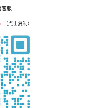
信客服
u_
（点击复制）