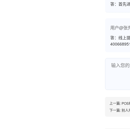
答：首先
韩小姐
山东青岛
用户@张
挺好用的机子，售后不错什么时候问他都能回答
答：线上提
我，好！
4006689
李女士
天津
这款机子非常实用，客服态度也很好，非常满
意！
上一篇:
PO
下一篇:
别人
孟先生
广东广州
机器收到了，是银联认证的，刷了一笔是即时到