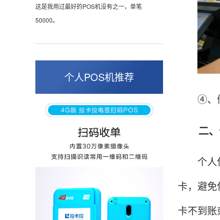
这是我用过最好的POS机没有之一，单笔
50000。
张小姐
山东青岛
个人POS机推荐
蛮好的机子，实用，费率0.6 还可以 就是商户
④、假如
好，但是可以接受。售后服务好整体比较满意。
二、个
周先生
江苏南京
个人使用
POS机收到之后使用了几次再来评价的，果然大
卡，避免
品牌值得信赖，到账快，费率也不高，强大！
卡不到账