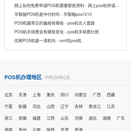
网上如何免费申请POS机需要那些资料 - 网上pos机申请办理
华智融POS机是中付的吗 - 华智融pos7210
POS机最常见的骗局有哪些 - pos机坑人套路
POS机手续费会有哪些变化 - pos机手续费比例
优刷POS机是一清机吗 - umf优pos机
POS机办理地区
/ PROVINCE
北京
天津
上海
重庆
四川
内蒙古
广西
西藏
宁夏
新疆
河北
山西
辽宁
吉林
黑龙江
江苏
浙江
安徽
福建
江西
山东
河南
湖北
湖南
广东
海南
贵州
云南
陕西
甘肃
青海