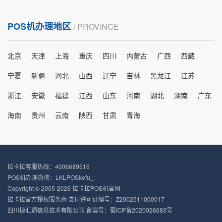
POS机办理地区
/ PROVINCE
北京
天津
上海
重庆
四川
内蒙古
广西
西藏
宁夏
新疆
河北
山西
辽宁
吉林
黑龙江
江苏
浙江
安徽
福建
江西
山东
河南
湖北
湖南
广东
海南
贵州
云南
陕西
甘肃
青海
拉卡拉客服热线：4006689516
POS机办理微信：LKLPOSkefu_
Copyright © 2005-2026 拉卡拉POS机官网
拉卡拉官方授权服务商 支付许可证编号：Z2002511000017
四川捷汇通信息技术有限公司 备案号：
蜀ICP备2020026683号