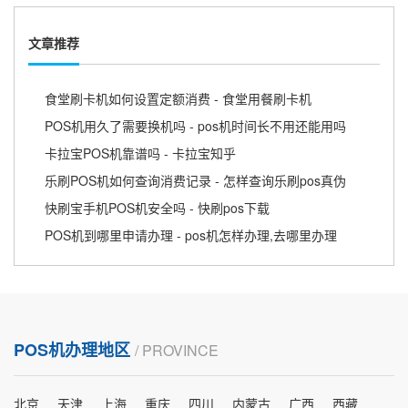
文章推荐
食堂刷卡机如何设置定额消费 - 食堂用餐刷卡机
POS机用久了需要换机吗 - pos机时间长不用还能用吗
卡拉宝POS机靠谱吗 - 卡拉宝知乎
乐刷POS机如何查询消费记录 - 怎样查询乐刷pos真伪
快刷宝手机POS机安全吗 - 快刷pos下载
POS机到哪里申请办理 - pos机怎样办理,去哪里办理
POS机办理地区
/ PROVINCE
北京
天津
上海
重庆
四川
内蒙古
广西
西藏