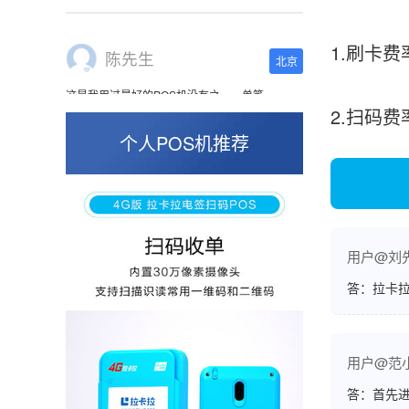
这是我用过最好的POS机没有之一，单笔
50000。
1.刷卡费
2.扫码
张小姐
山东青岛
个人POS机推荐
蛮好的机子，实用，费率0.6 还可以 就是商户
好，但是可以接受。售后服务好整体比较满意。
用户@刘
周先生
江苏南京
答：拉卡拉
POS机收到之后使用了几次再来评价的，果然大
品牌值得信赖，到账快，费率也不高，强大！
用户@范
答：首先