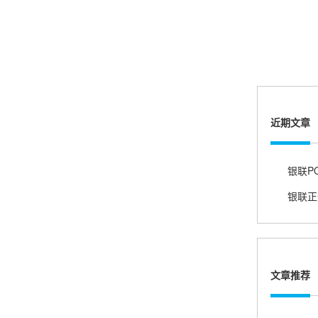
账的！商户也好，我会推荐好友使用的！
邱小姐
江苏南京
很诚信，我会推荐朋友来。
近期文章
银联P
杨小姐
广西南宁
很满意，按步骤注册刷卡了，果然秒到帐，真的
很实用很方便.质量非常好，到账速度很快，特别
方便。
文章推荐