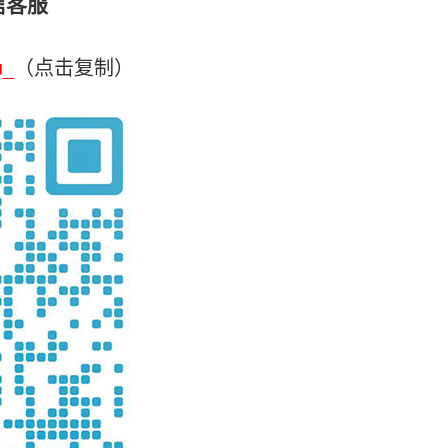
信客服
u_
（点击复制）