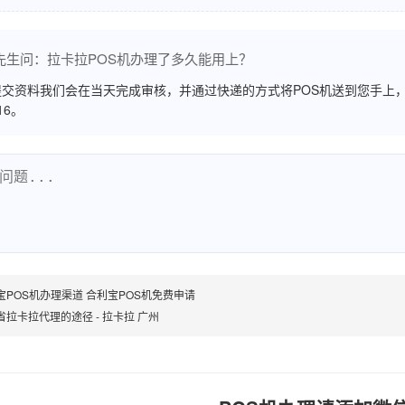
先生问：拉卡拉POS机办理了多久能用上？
交资料我们会在当天完成审核，并通过快递的方式将POS机送到您手上，
516。
宝POS机办理渠道 合利宝POS机免费申请
省拉卡拉代理的途径 - 拉卡拉 广州