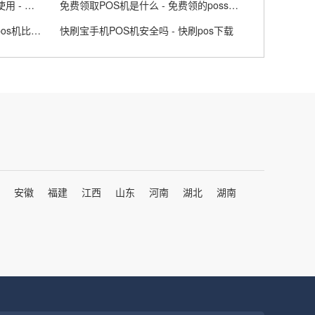
拉卡拉POS机在什么问题不可以使用 - 拉卡拉不能刷卡了吗
免费领取POS机是什么 - 免费领的poss机可靠吗
哪家POS机费率低又安全 - 哪家pos机比较好
快刷宝手机POS机安全吗 - 快刷pos下载
安徽
福建
江西
山东
河南
湖北
湖南