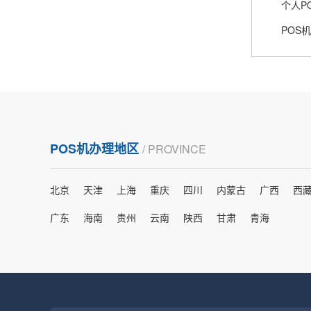
个人P
熊先生
辽宁沈阳
POS
打电话问了，拉卡拉电签4G机器确实是拉卡拉公
司直营的。
郑女士
浙江杭州
POS机办理地区
/ PROVINCE
朋友推荐的，很好用，很安全，到账速度也很
快，机器很正规，值得推荐，客服讲解很仔细，
北京
天津
上海
重庆
四川
内蒙古
广西
西
很满意！
广东
海南
贵州
云南
陕西
甘肃
青海
严先生
广西南宁
下单要了两个，用了一个，这个还没用，到账很
快很稳定，大家可以放心使用！