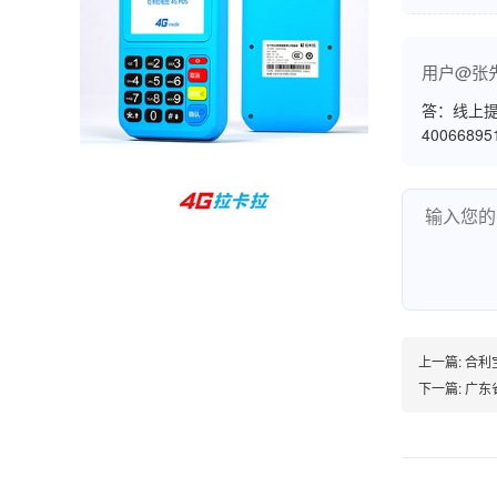
孙女士
北京
用户@张
收到用了还可以，朋友推荐用的，她之前用了竟
然给提额了，希望我也能提呃，客服还和我说了
答：线上提
4006689
很多提额小技巧希望有用吧。
杨先生
贵州贵阳
哇，账单确实漂亮，都是我们这里的商家，使用
起来非常省心。
上一篇:
合利
下一篇:
广东
范先生
湖南长沙
非常好！是正品。本来弄不懂的问题客服都一一
回答了，秒到这点最好，已推荐给同事。