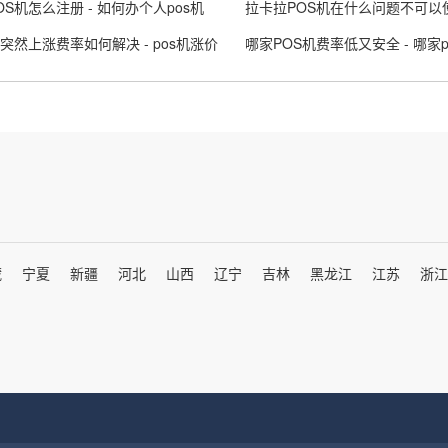
OS机怎么注册 - 如何办个人pos机
机突然上涨费率如何解决 - pos机涨价
藏
宁夏
新疆
河北
山西
辽宁
吉林
黑龙江
江苏
浙江