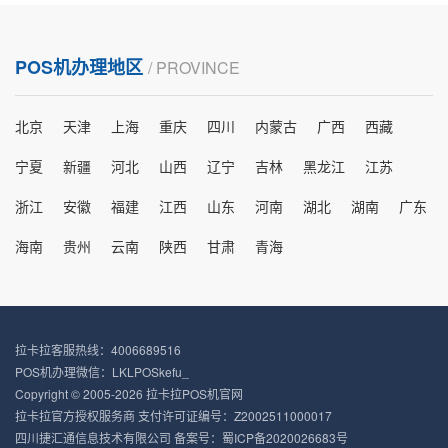
POS机办理地区
/ PROVINCE
北京
天津
上海
重庆
四川
内蒙古
广西
西藏
宁夏
新疆
河北
山西
辽宁
吉林
黑龙江
江苏
浙江
安徽
福建
江西
山东
河南
湖北
湖南
广东
海南
贵州
云南
陕西
甘肃
青海
拉卡拉客服热线：4006689516
POS机办理微信：LKLPOSkefu_
Copyright © 2005-2026 拉卡拉POS机官网
拉卡拉官方授权服务商 支付许可证编号：Z2002511000017
四川捷汇通信息技术有限公司 备案号：
蜀ICP备2020026683号