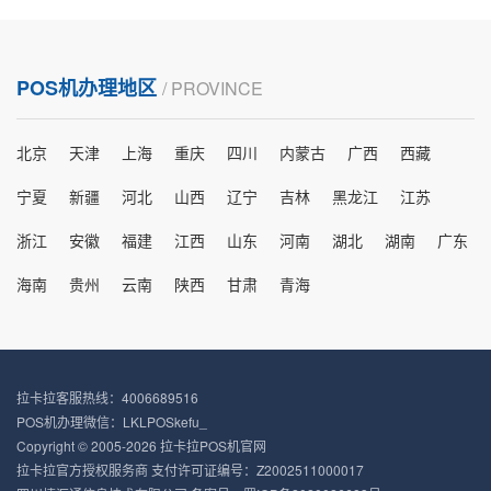
POS机办理地区
/ PROVINCE
北京
天津
上海
重庆
四川
内蒙古
广西
西藏
宁夏
新疆
河北
山西
辽宁
吉林
黑龙江
江苏
浙江
安徽
福建
江西
山东
河南
湖北
湖南
广东
海南
贵州
云南
陕西
甘肃
青海
拉卡拉客服热线：4006689516
POS机办理微信：LKLPOSkefu_
Copyright © 2005-2026 拉卡拉POS机官网
拉卡拉官方授权服务商 支付许可证编号：Z2002511000017