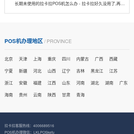
长期未使用的拉卡拉POS机怎么办 - 拉卡拉好久没用了,再用安全吗
POS机办理地区
/ PROVINCE
北京
天津
上海
重庆
四川
内蒙古
广西
西藏
宁夏
新疆
河北
山西
辽宁
吉林
黑龙江
江苏
浙江
安徽
福建
江西
山东
河南
湖北
湖南
广东
海南
贵州
云南
陕西
甘肃
青海
拉卡拉客服热线：4006689516
POS机办理微信：LKLPOSkefu_