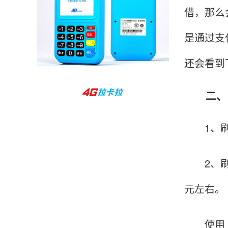
借，那么
孙女士
北京
收到用了还可以，朋友推荐用的，她之前用了竟
是通过支
然给提额了，希望我也能提呃，客服还和我说了
还会看到
很多提额小技巧希望有用吧。
二、【
杨先生
贵州贵阳
哇，账单确实漂亮，都是我们这里的商家，使用
1、刷卡
起来非常省心。
2、刷卡
范先生
湖南长沙
元左右。
非常好！是正品。本来弄不懂的问题客服都一一
回答了，秒到这点最好，已推荐给同事。
使用【刷