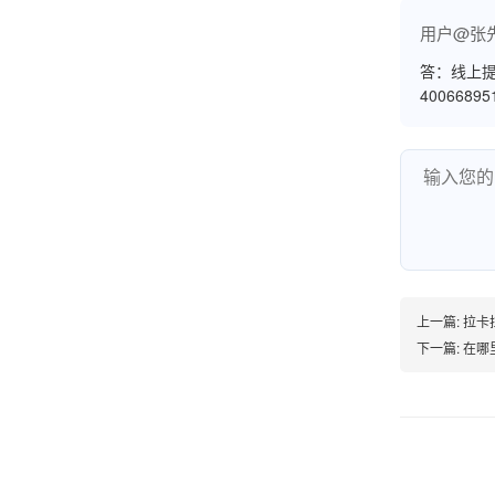
账的！商户也好，我会推荐好友使用的！
用户@张
答：线上提
4006689
邱小姐
江苏南京
很诚信，我会推荐朋友来。
杨小姐
上一篇:
拉卡
广西南宁
下一篇:
在哪里
很满意，按步骤注册刷卡了，果然秒到帐，真的
很实用很方便.质量非常好，到账速度很快，特别
方便。