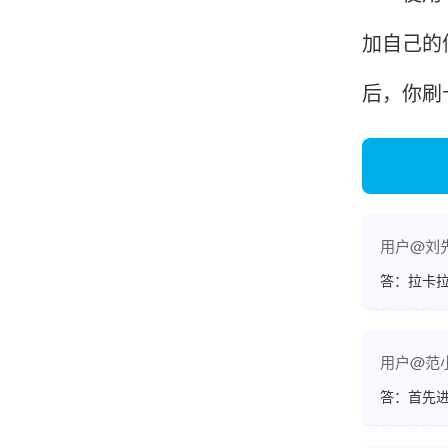
加自己的
韩小姐
山东青岛
后，你刷
挺好用的机子，售后不错什么时候问他都能回答
我，好！
李女士
天津
用户@刘
答：拉卡拉
这款机子非常实用，客服态度也很好，非常满
意！
用户@范
答：首先
孟先生
广东广州
机器收到了，是银联认证的，刷了一笔是即时到