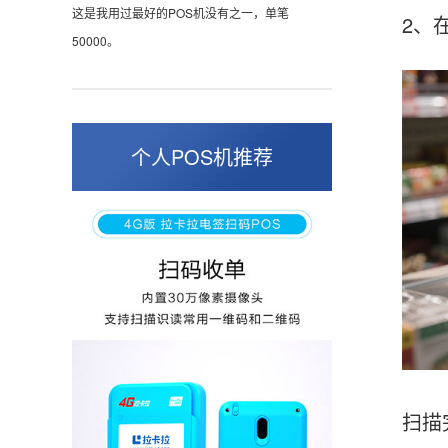
这是我用过最好的POS机没有之一，单笔
2、在支
50000。
张小姐
山东青岛
个人POS机推荐
蛮好的机子，实用，费率0.6 还可以 就是商户
好，但是可以接受。售后服务好整体比较满意。
周先生
江苏南京
POS机收到之后使用了几次再来评价的，果然大
品牌值得信赖，到账快，费率也不高，强大！
扫描完后