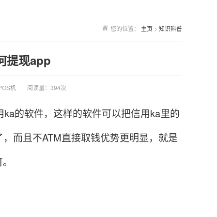
您的位置：
主页
>
知识科普
何提现app
POS机
阅读量：394次
ka的软件，这样的软件可以把信用ka里的
了，而且不ATM直接取钱优势更明显，就是
可。