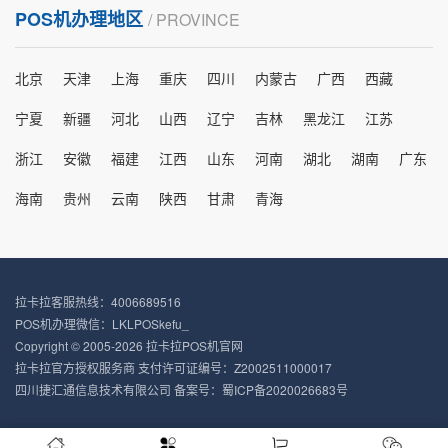
POS机办理地区
/ PROVINCE
北京
天津
上海
重庆
四川
内蒙古
广西
西藏
宁夏
新疆
河北
山西
辽宁
吉林
黑龙江
江苏
浙江
安徽
福建
江西
山东
河南
湖北
湖南
广东
海南
贵州
云南
陕西
甘肃
青海
拉卡拉客服热线：4006689516
POS机办理微信：LKLPOSkefu_
Copyright © 2005-2026 拉卡拉POS机官网
拉卡拉官方授权服务商 支付许可证编号：Z2002511000017
四川捷汇通信息技术有限公司 备案号：
蜀ICP备2020026683号