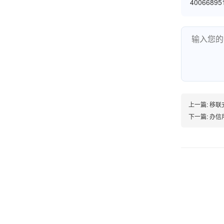
4006689
韩小姐
山东青岛
挺好用的机子，售后不错什么时候问他都能回答
我，好！
上一篇:
移联
下一篇:
办信
李女士
天津
这款机子非常实用，客服态度也很好，非常满
意！
孟先生
广东广州
机器收到了，是银联认证的，刷了一笔是即时到