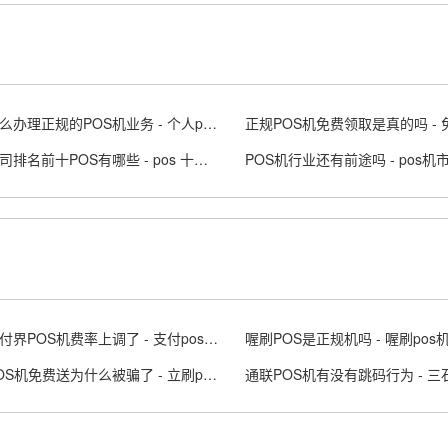
个人怎么办理正规的POS机业务 - 个人pos机申请步骤
支付公司排名前十POS有哪些 - pos 十大支付品牌排行榜
最近支付界POS机费率上调了 - 支付pos论坛
喔刷POS是正规机吗 - 喔刷po
立刷POS机免费送为什么被骗了 - 立刷pos骗局