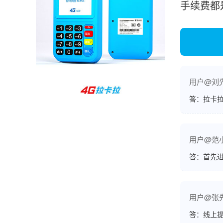
手续费都
孙女士
北京
收到用了还可以，朋友推荐用的，她之前用了竟
然给提额了，希望我也能提呃，客服还和我说了
很多提额小技巧希望有用吧。
用户@刘
杨先生
贵州贵阳
答：拉卡拉
哇，账单确实漂亮，都是我们这里的商家，使用
起来非常省心。
用户@范
答：首先
范先生
湖南长沙
用户@张
非常好！是正品。本来弄不懂的问题客服都一一
回答了，秒到这点最好，已推荐给同事。
答：线上提