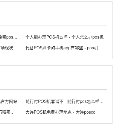
正规POS机免费领取是真的吗 - 免费pos机套路
个人能办理POS机么吗 - 个人怎么办pos机
POS机行业还有前途吗 - pos机市场现状及前景
代替POS刷卡的手机app有哪些 - pos机代刷违法吗
s机官方网站
随行付POS机靠谱不 - 随行付pos怎么样是正规机器吗
通联POS机有没有跳码行为 - 三石精密光学有限公司新闻
大连POS机免费办理地点 - 大连posco