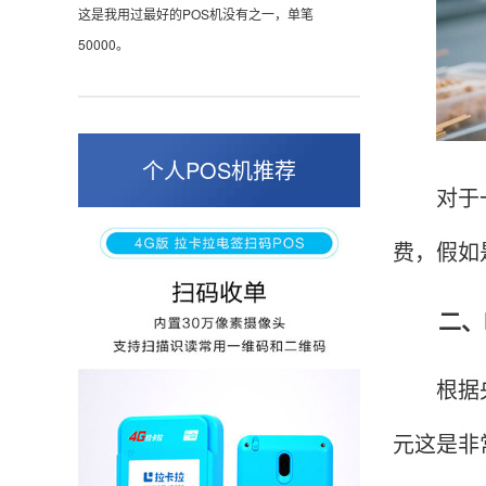
这是我用过最好的POS机没有之一，单笔
50000。
张小姐
山东青岛
个人POS机推荐
对于一些
蛮好的机子，实用，费率0.6 还可以 就是商户
好，但是可以接受。售后服务好整体比较满意。
费，假如
二、PO
周先生
江苏南京
POS机收到之后使用了几次再来评价的，果然大
根据央行
品牌值得信赖，到账快，费率也不高，强大！
元这是非