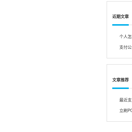
熊先生
辽宁沈阳
打电话问了，拉卡拉电签4G机器确实是拉卡拉公
近期文章
司直营的。
郑女士
浙江杭州
朋友推荐的，很好用，很安全，到账速度也很
快，机器很正规，值得推荐，客服讲解很仔细，
文章推荐
很满意！
严先生
广西南宁
下单要了两个，用了一个，这个还没用，到账很
快很稳定，大家可以放心使用！