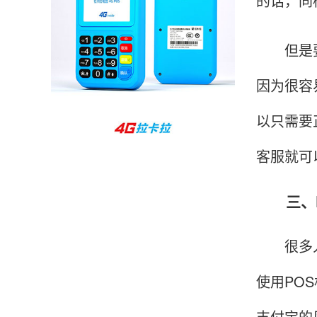
的话，同
收到用了还可以，朋友推荐用的，她之前用了竟
但是要
然给提额了，希望我也能提呃，客服还和我说了
很多提额小技巧希望有用吧。
因为很容
杨先生
以只需要
贵州贵阳
哇，账单确实漂亮，都是我们这里的商家，使用
客服就可
起来非常省心。
三、P
范先生
湖南长沙
很多人想
非常好！是正品。本来弄不懂的问题客服都一一
使用PO
回答了，秒到这点最好，已推荐给同事。
支付宝的