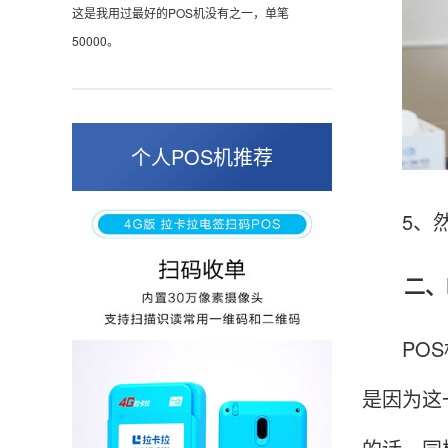
50000。
张小姐
山东青岛
个人POS机推荐
蛮好的机子，实用，费率0.6 还可以 就是商户
好，但是可以接受。售后服务好整体比较满意。
5、然后
周先生
二、P
江苏南京
POS机收到之后使用了几次再来评价的，果然大
POS机
品牌值得信赖，到账快，费率也不高，强大！
是因为这
孙女士
北京