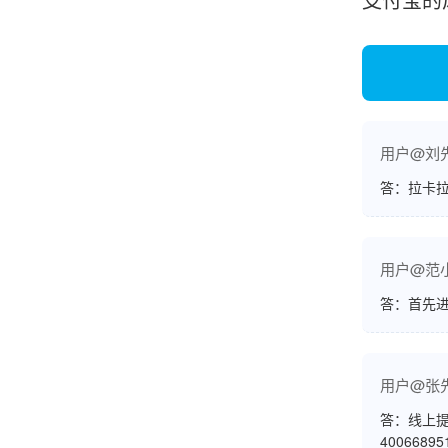
韩小姐
山东青岛
挺好用的机子，售后不错什么时候问他都能回答
我，好！
用户@刘
答：拉卡拉
李女士
天津
这款机子非常实用，客服态度也很好，非常满
用户@范
意！
答：首先
孟先生
用户@张
广东广州
答：线上提
机器收到了，是银联认证的，刷了一笔是即时到
4006689