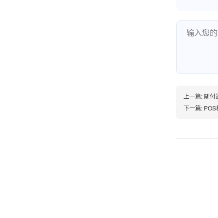
账的！商户也好，我会推荐好友使用的！
邱小姐
江苏南京
很诚信，我会推荐朋友来。
上一篇:
随付通
下一篇:
POS
杨小姐
广西南宁
很满意，按步骤注册刷卡了，果然秒到帐，真的
很实用很方便.质量非常好，到账速度很快，特别
方便。
熊先生
辽宁沈阳