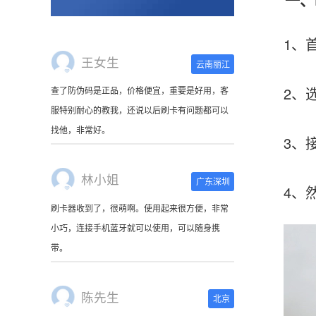
1、首先
王女生
云南丽江
查了防伪码是正品，价格便宜，重要是好用，客
2、选择
服特别耐心的教我，还说以后刷卡有问题都可以
找他，非常好。
3、接着
林小姐
广东深圳
4、然
刷卡器收到了，很萌啊。使用起来很方便，非常
小巧，连接手机蓝牙就可以使用，可以随身携
带。
陈先生
北京
这是我用过最好的POS机没有之一，单笔