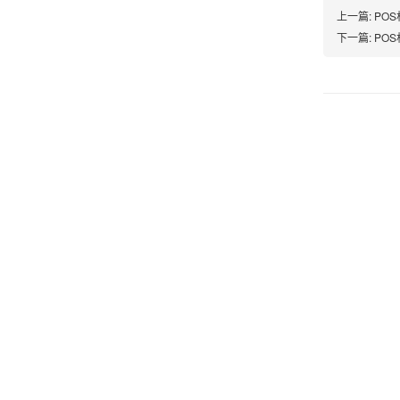
上一篇:
PO
下一篇:
POS
韩小姐
山东青岛
挺好用的机子，售后不错什么时候问他都能回答
我，好！
李女士
天津
这款机子非常实用，客服态度也很好，非常满
意！
孟先生
广东广州