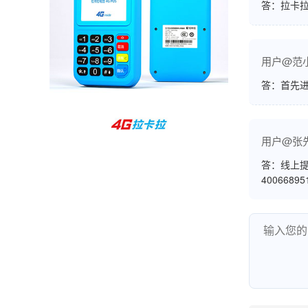
答：拉卡拉
孙女士
北京
收到用了还可以，朋友推荐用的，她之前用了竟
用户@范
然给提额了，希望我也能提呃，客服还和我说了
答：首先
很多提额小技巧希望有用吧。
杨先生
贵州贵阳
用户@张
哇，账单确实漂亮，都是我们这里的商家，使用
答：线上提
4006689
起来非常省心。
范先生
湖南长沙
非常好！是正品。本来弄不懂的问题客服都一一
回答了，秒到这点最好，已推荐给同事。