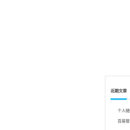
机器收到了，是银联认证的，刷了一笔是即时到
账的！商户也好，我会推荐好友使用的！
邱小姐
江苏南京
很诚信，我会推荐朋友来。
杨小姐
广西南宁
近期文章
很满意，按步骤注册刷卡了，果然秒到帐，真的
很实用很方便.质量非常好，到账速度很快，特别
方便。
百易管