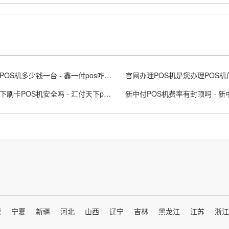
鑫一付POS机多少钱一台 - 鑫一付pos咋挣钱
汇付天下刷卡POS机安全吗 - 汇付天下pos机app叫什么
藏
宁夏
新疆
河北
山西
辽宁
吉林
黑龙江
江苏
浙江