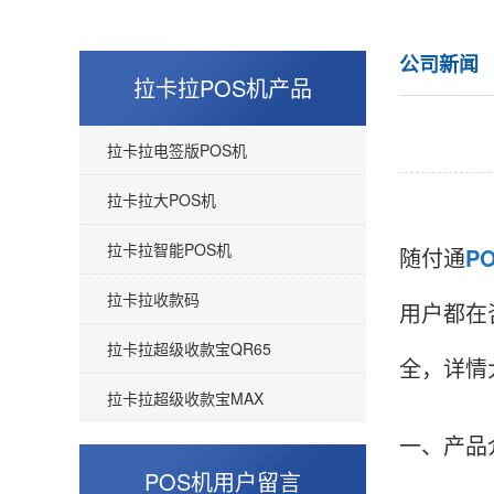
公司新闻
拉卡拉POS机产品
拉卡拉电签版POS机
拉卡拉大POS机
拉卡拉智能POS机
随付通
P
拉卡拉收款码
用户都在
拉卡拉超级收款宝QR65
全，详情
拉卡拉超级收款宝MAX
罗先生
四川成都
一、产品
在这网站办理POS机还是挺靠谱的，我刷卡达到
POS机用户留言
条件了之后，客服立马就把押金给我退还了，还