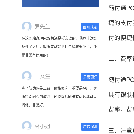
随付通P
是非常有信用的！
捷的支付
王女生
云南丽江
付的便捷
查了防伪码是正品，价格便宜，重要是好用，客
服特别耐心的教我，还说以后刷卡有问题都可以
二、费率
找他，非常好。
林小姐
随付通P
广东深圳
刷卡器收到了，很萌啊。使用起来很方便，非常
具有银联
小巧，连接手机蓝牙就可以使用，可以随身携
带。
费率，费
陈先生
北京
三、注意