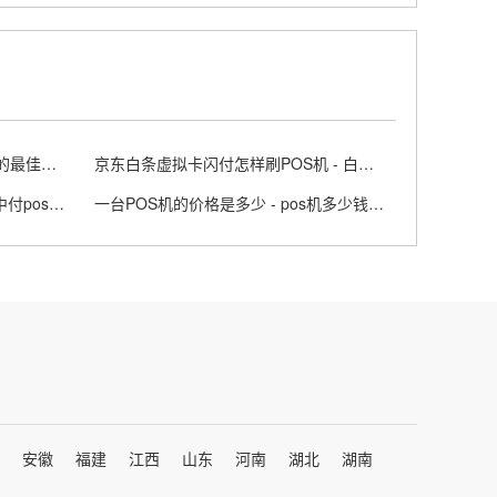
官网办理POS机是您办理POS机的最佳选择之一
京东白条虚拟卡闪付怎样刷POS机 - 白条闪付虚拟银行卡
新中付POS机费率有封顶吗 - 新中付pos机使用教程
一台POS机的价格是多少 - pos机多少钱一台?
安徽
福建
江西
山东
河南
湖北
湖南