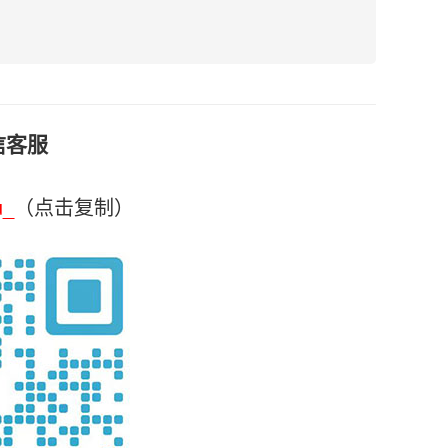
信客服
u_
（点击复制）