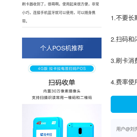
这是我用过最好的POS机没有之一，单笔
50000。
1.不要
2.扫码
张小姐
山东青岛
个人POS机推荐
蛮好的机子，实用，费率0.6 还可以 就是商户
3.刷卡
好，但是可以接受。售后服务好整体比较满意。
4.费率使
周先生
江苏南京
POS机收到之后使用了几次再来评价的，果然大
品牌值得信赖，到账快，费率也不高，强大！
用户@刘