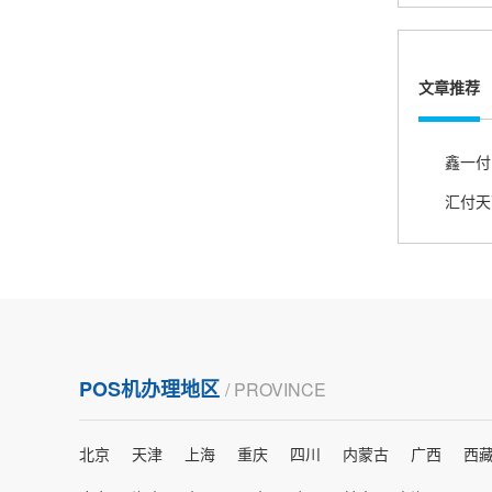
熊先生
辽宁沈阳
打电话问了，拉卡拉电签4G机器确实是拉卡拉公
文章推荐
司直营的。
郑女士
浙江杭州
朋友推荐的，很好用，很安全，到账速度也很
快，机器很正规，值得推荐，客服讲解很仔细，
很满意！
严先生
POS机办理地区
/ PROVINCE
广西南宁
下单要了两个，用了一个，这个还没用，到账很
北京
天津
上海
重庆
四川
内蒙古
广西
西
快很稳定，大家可以放心使用！