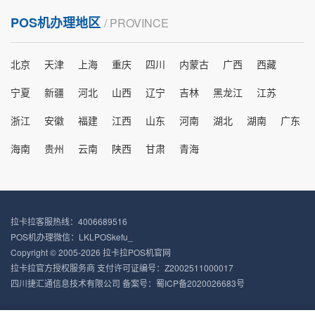
POS机办理地区
/ PROVINCE
北京
天津
上海
重庆
四川
内蒙古
广西
西藏
宁夏
新疆
河北
山西
辽宁
吉林
黑龙江
江苏
浙江
安徽
福建
江西
山东
河南
湖北
湖南
广东
海南
贵州
云南
陕西
甘肃
青海
拉卡拉客服热线：4006689516
POS机办理微信：LKLPOSkefu_
Copyright © 2005-2026 拉卡拉POS机官网
拉卡拉官方授权服务商 支付许可证编号：Z2002511000017
四川捷汇通信息技术有限公司 备案号：
蜀ICP备2020026683号