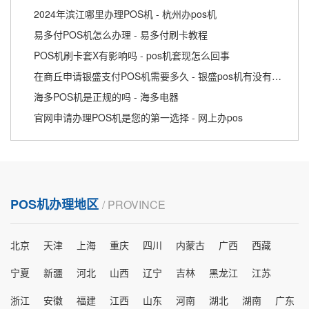
2024年滨江哪里办理POS机 - 杭州办pos机
易多付POS机怎么办理 - 易多付刷卡教程
POS机刷卡套X有影响吗 - pos机套现怎么回事
在商丘申请银盛支付POS机需要多久 - 银盛pos机有没有激活费用
海多POS机是正规的吗 - 海多电器
官网申请办理POS机是您的第一选择 - 网上办pos
POS机办理地区
/ PROVINCE
北京
天津
上海
重庆
四川
内蒙古
广西
西藏
宁夏
新疆
河北
山西
辽宁
吉林
黑龙江
江苏
浙江
安徽
福建
江西
山东
河南
湖北
湖南
广东