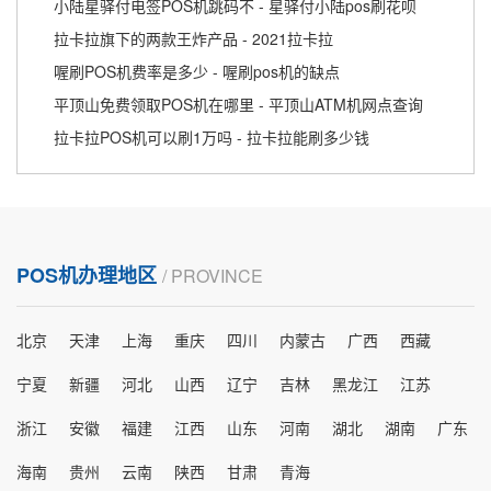
小陆星驿付电签POS机跳码不 - 星驿付小陆pos刷花呗
拉卡拉旗下的两款王炸产品 - 2021拉卡拉
喔刷POS机费率是多少 - 喔刷pos机的缺点
平顶山免费领取POS机在哪里 - 平顶山ATM机网点查询
拉卡拉POS机可以刷1万吗 - 拉卡拉能刷多少钱
POS机办理地区
/ PROVINCE
北京
天津
上海
重庆
四川
内蒙古
广西
西藏
宁夏
新疆
河北
山西
辽宁
吉林
黑龙江
江苏
浙江
安徽
福建
江西
山东
河南
湖北
湖南
广东
海南
贵州
云南
陕西
甘肃
青海