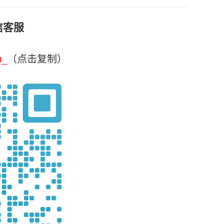
信客服
u_
（点击复制）