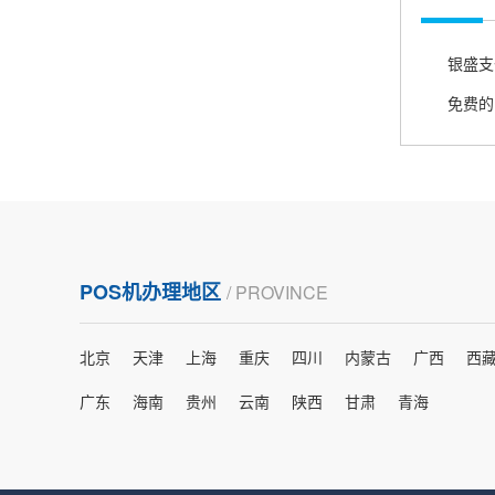
熊先生
辽宁沈阳
打电话问了，拉卡拉电签4G机器确实是拉卡拉公
司直营的。
免费的P
郑女士
浙江杭州
朋友推荐的，很好用，很安全，到账速度也很
快，机器很正规，值得推荐，客服讲解很仔细，
POS机办理地区
/ PROVINCE
很满意！
北京
天津
上海
重庆
四川
内蒙古
广西
西
严先生
广西南宁
广东
海南
贵州
云南
陕西
甘肃
青海
下单要了两个，用了一个，这个还没用，到账很
快很稳定，大家可以放心使用！