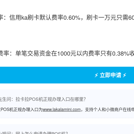
率：信用ka刷卡默认费率0.60%，刷卡一万元只需6
付费率：单笔交易资金在1000元以内费率只有0.38
⚡ 立即申请 ⚡
先生问：拉卡拉POS机正规办理入口在哪里？
POS机正规办理入口为
www.lakalamini.com
，支持个人和小微商户在线
小姐问：网上怎么申请办理POS机？