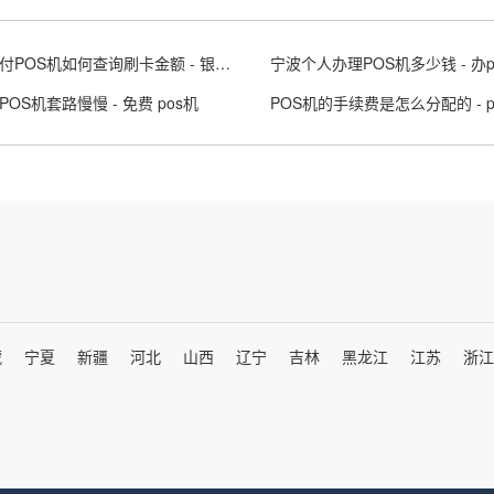
银盛支付POS机如何查询刷卡金额 - 银盛pos怎么使用
宁波个人办理POS机多少钱 - 办
OS机套路慢慢 - 免费 pos机
藏
宁夏
新疆
河北
山西
辽宁
吉林
黑龙江
江苏
浙江