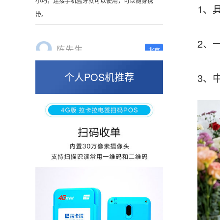
这是我用过最好的POS机没有之一，单笔
1、具有
50000。
2、一机
张小姐
山东青岛
个人POS机推荐
3、中付
蛮好的机子，实用，费率0.6 还可以 就是商户
好，但是可以接受。售后服务好整体比较满意。
周先生
江苏南京
POS机收到之后使用了几次再来评价的，果然大
品牌值得信赖，到账快，费率也不高，强大！