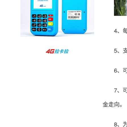
孙女士
北京
收到用了还可以，朋友推荐用的，她之前用了竟
然给提额了，希望我也能提呃，客服还和我说了
4、每个
很多提额小技巧希望有用吧。
5、支
杨先生
贵州贵阳
哇，账单确实漂亮，都是我们这里的商家，使用
6、可直
起来非常省心。
7、可2
范先生
湖南长沙
金走向。
非常好！是正品。本来弄不懂的问题客服都一一
回答了，秒到这点最好，已推荐给同事。
8、为用