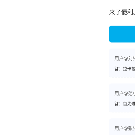
来了便利
韩小姐
山东青岛
挺好用的机子，售后不错什么时候问他都能回答
我，好！
用户@刘
答：拉卡拉
李女士
天津
这款机子非常实用，客服态度也很好，非常满
用户@范
意！
答：首先
孟先生
广东广州
用户@张
机器收到了，是银联认证的，刷了一笔是即时到