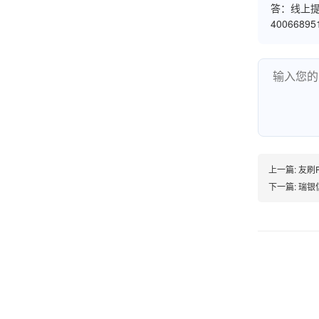
答：线上提
账的！商户也好，我会推荐好友使用的！
4006689
邱小姐
江苏南京
很诚信，我会推荐朋友来。
上一篇:
友刷P
下一篇:
瑞银
杨小姐
广西南宁
很满意，按步骤注册刷卡了，果然秒到帐，真的
很实用很方便.质量非常好，到账速度很快，特别
方便。