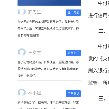
中付PO
进行信用
王女生
云南丽江
二、中
查了防伪码是正品，价格便宜，重要是好用，客
服特别耐心的教我，还说以后刷卡有问题都可以
中付PO
找他，非常好。
发的《支
林小姐
广东深圳
刷入银行
刷卡器收到了，很萌啊。使用起来很方便，非常
小巧，连接手机蓝牙就可以使用，可以随身携
监管，所
带。
三、中
陈先生
北京