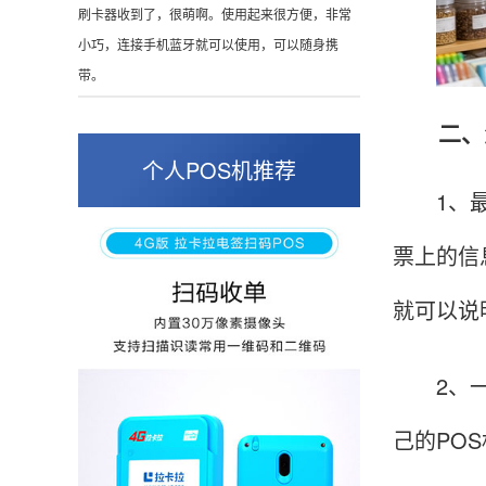
这是我用过最好的POS机没有之一，单笔
50000。
二、怎
张小姐
山东青岛
个人POS机推荐
蛮好的机子，实用，费率0.6 还可以 就是商户
1、最简
好，但是可以接受。售后服务好整体比较满意。
票上的信
就可以说
周先生
江苏南京
POS机收到之后使用了几次再来评价的，果然大
2、一般
品牌值得信赖，到账快，费率也不高，强大！
己的PO