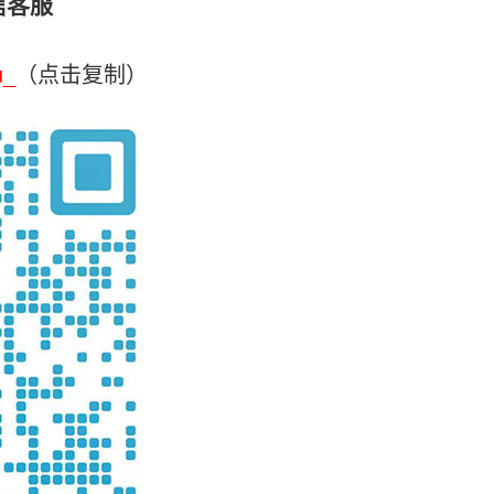
信客服
u_
（点击复制）