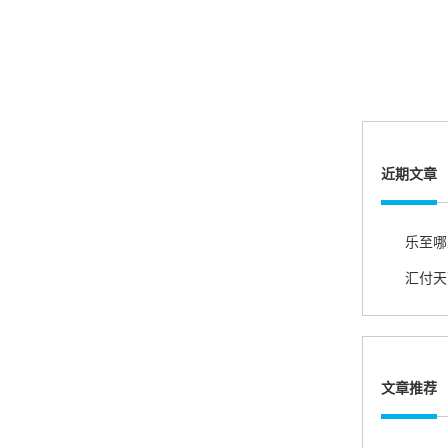
熊先生
辽宁沈阳
打电话问了，拉卡拉电签4G机器确实是拉卡拉公
司直营的。
郑女士
近期文章
浙江杭州
朋友推荐的，很好用，很安全，到账速度也很
乐至哪
快，机器很正规，值得推荐，客服讲解很仔细，
很满意！
严先生
广西南宁
下单要了两个，用了一个，这个还没用，到账很
文章推荐
快很稳定，大家可以放心使用！