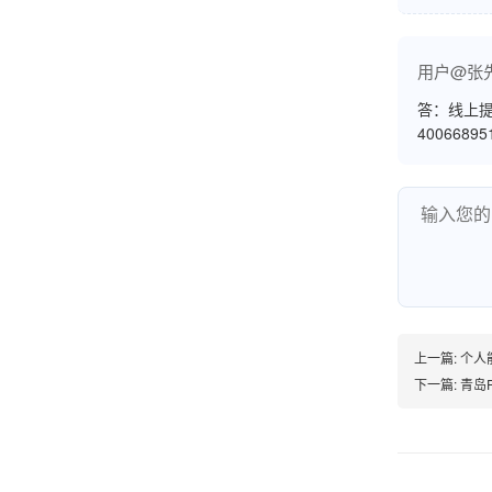
用户@张
韩小姐
山东青岛
答：线上提
挺好用的机子，售后不错什么时候问他都能回答
4006689
我，好！
李女士
天津
这款机子非常实用，客服态度也很好，非常满
意！
上一篇:
个人
下一篇:
青岛
孟先生
广东广州
机器收到了，是银联认证的，刷了一笔是即时到