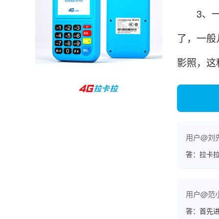
孙女士
3、一般
北京
收到用了还可以，朋友推荐用的，她之前用了竟
了，一般
然给提额了，希望我也能提呃，客服还和我说了
很多提额小技巧希望有用吧。
影照，这
杨先生
贵州贵阳
哇，账单确实漂亮，都是我们这里的商家，使用
起来非常省心。
用户@刘
答：拉卡拉
范先生
湖南长沙
用户@范
非常好！是正品。本来弄不懂的问题客服都一一
回答了，秒到这点最好，已推荐给同事。
答：首先