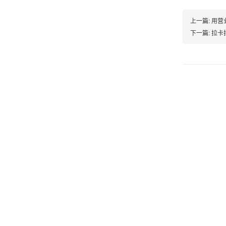
很实用很方便.质量非常好，到账速度很快，特别
上一篇:
用营
方便。
下一篇:
拉卡
熊先生
辽宁沈阳
打电话问了，拉卡拉电签4G机器确实是拉卡拉公
司直营的。
郑女士
浙江杭州
朋友推荐的，很好用，很安全，到账速度也很
快，机器很正规，值得推荐，客服讲解很仔细，
很满意！