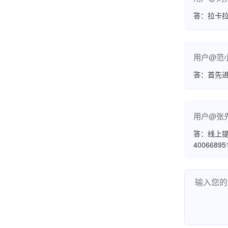
答：拉卡拉
孟先生
广东广州
用户@范
机器收到了，是银联认证的，刷了一笔是即时到
账的！商户也好，我会推荐好友使用的！
答：首先
用户@张
邱小姐
江苏南京
答：线上提
很诚信，我会推荐朋友来。
4006689
杨小姐
广西南宁
很满意，按步骤注册刷卡了，果然秒到帐，真的