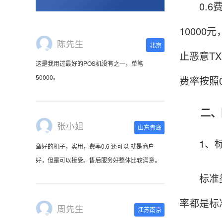
0.6费
10000
陈先生
北京
止恶意T
这是我用过最好的POS机没有之一，单笔
50000。
费率按照
二、国
张小姐
山东青岛
1、标
蛮好的机子，实用，费率0.6 还可以 就是商户
好，但是可以接受。售后服务好整体比较满意。
标准类的
率都是标
周先生
江苏南京