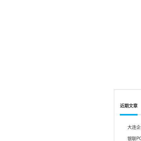
严先生
广西南宁
下单要了两个，用了一个，这个还没用，到账很
快很稳定，大家可以放心使用！
肖女士
浙江杭州
费用比之前的便宜，没有乱七不糟的医院商户，
强烈推荐！
近期文章
许先生
广东广州
客服真的很周到，教的非常仔细，非常谢谢你
们！
银联P