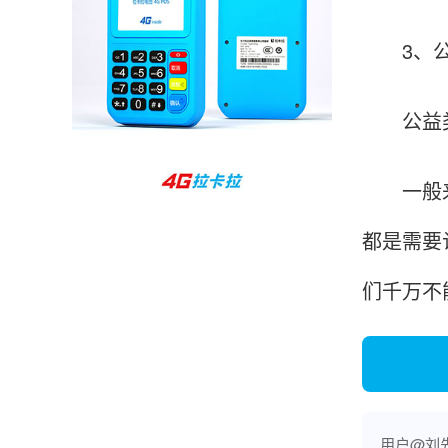
范先生
湖南长沙
3、公
非常好！是正品。本来弄不懂的问题客服都一一
回答了，秒到这点最好，已推荐给同事。
公益类的
一般来说
韩小姐
山东青岛
挺好用的机子，售后不错什么时候问他都能回答
都是需要
我，好！
们千万不
李女士
天津
这款机子非常实用，客服态度也很好，非常满
意！
用户@刘