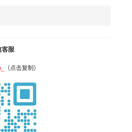
信客服
u_
（点击复制）