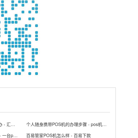
汇付天下POS机交易没到账怎么办 - 汇付天下大pos商户版APP
个人随身携带POS机的办理步骤 - pos机随行付安全吗
POS一机一户怎么解决刷卡问题 - 一台pos机可以两个人用吗
百易管家POS机怎么样 - 百易下款