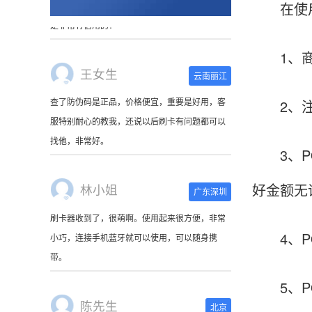
在使用无
1、商户
王女生
云南丽江
查了防伪码是正品，价格便宜，重要是好用，客
2、注意
服特别耐心的教我，还说以后刷卡有问题都可以
找他，非常好。
3、PO
林小姐
广东深圳
好金额无
刷卡器收到了，很萌啊。使用起来很方便，非常
小巧，连接手机蓝牙就可以使用，可以随身携
4、PO
带。
5、PO
陈先生
北京