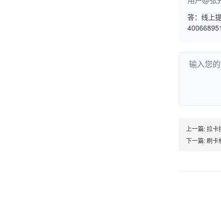
账的！商户也好，我会推荐好友使用的！
答：线上提
4006689
邱小姐
江苏南京
很诚信，我会推荐朋友来。
上一篇:
拉卡
下一篇:
刷卡
杨小姐
广西南宁
很满意，按步骤注册刷卡了，果然秒到帐，真的
很实用很方便.质量非常好，到账速度很快，特别
方便。