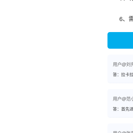
6、需
韩小姐
山东青岛
挺好用的机子，售后不错什么时候问他都能回答
我，好！
用户@刘
李女士
天津
答：拉卡拉
这款机子非常实用，客服态度也很好，非常满
意！
用户@范
答：首先
孟先生
广东广州
用户@张
机器收到了，是银联认证的，刷了一笔是即时到