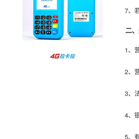
孙女士
北京
7、若刷
收到用了还可以，朋友推荐用的，她之前用了竟
二、
然给提额了，希望我也能提呃，客服还和我说了
很多提额小技巧希望有用吧。
1、营业
杨先生
贵州贵阳
2、营业
哇，账单确实漂亮，都是我们这里的商家，使用
起来非常省心。
3、法人
范先生
湖南长沙
4、银行
非常好！是正品。本来弄不懂的问题客服都一一
回答了，秒到这点最好，已推荐给同事。
5、有实