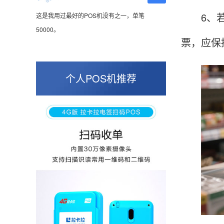
这是我用过最好的POS机没有之一，单笔
6、若刷
50000。
票，应保
张小姐
山东青岛
个人POS机推荐
蛮好的机子，实用，费率0.6 还可以 就是商户
好，但是可以接受。售后服务好整体比较满意。
周先生
江苏南京
POS机收到之后使用了几次再来评价的，果然大
品牌值得信赖，到账快，费率也不高，强大！