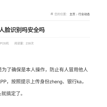
您的位置：
主页
>
行业动态
要人脸识别吗安全吗
POS机
阅读量：238次
是为了确保是本人操作，防止有人冒用他人
P，按照提示上传身份zheng、银行ka，
头就搞定了。