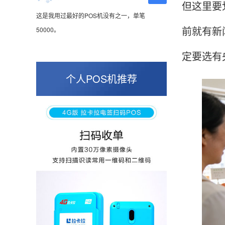
但这里要
这是我用过最好的POS机没有之一，单笔
50000。
前就有新
定要选有
张小姐
山东青岛
个人POS机推荐
蛮好的机子，实用，费率0.6 还可以 就是商户
好，但是可以接受。售后服务好整体比较满意。
周先生
江苏南京
POS机收到之后使用了几次再来评价的，果然大
品牌值得信赖，到账快，费率也不高，强大！