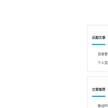
熊先生
辽宁沈阳
打电话问了，拉卡拉电签4G机器确实是拉卡拉公
司直营的。
近期文章
郑女士
浙江杭州
朋友推荐的，很好用，很安全，到账速度也很
百易管
快，机器很正规，值得推荐，客服讲解很仔细，
很满意！
严先生
广西南宁
文章推荐
下单要了两个，用了一个，这个还没用，到账很
快很稳定，大家可以放心使用！