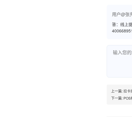
用户@张
韩小姐
山东青岛
答：线上提
4006689
挺好用的机子，售后不错什么时候问他都能回答
我，好！
李女士
天津
这款机子非常实用，客服态度也很好，非常满
上一篇:
拉卡
意！
下一篇:
PO
孟先生
广东广州
机器收到了，是银联认证的，刷了一笔是即时到