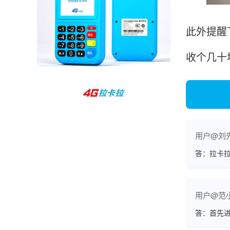
孙女士
北京
此外提醒
收到用了还可以，朋友推荐用的，她之前用了竟
然给提额了，希望我也能提呃，客服还和我说了
收个几十
很多提额小技巧希望有用吧。
杨先生
贵州贵阳
哇，账单确实漂亮，都是我们这里的商家，使用
起来非常省心。
用户@刘
答：拉卡拉
范先生
湖南长沙
用户@范
非常好！是正品。本来弄不懂的问题客服都一一
答：首先
回答了，秒到这点最好，已推荐给同事。