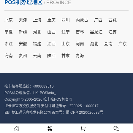
POS机办理地区
/ PROVINCE
北京
天津
上海
重庆
四川
内蒙古
广西
西藏
宁夏
新疆
河北
山西
辽宁
吉林
黑龙江
江苏
浙江
安徽
福建
江西
山东
河南
湖北
湖南
广东
海南
贵州
云南
陕西
甘肃
青海
拉卡拉客服热线：4006689516
POS机办理微信：LKLPOSkefu_
Copyright © 2005-2026 拉卡拉POS机官网
拉卡拉官方授权服务商 支付许可证编号：Z2002511000017
四川捷汇通信息技术有限公司 备案号：
蜀ICP备2020026683号