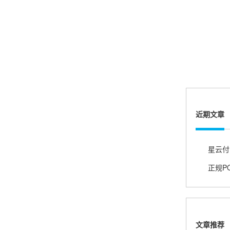
账的！商户也好，我会推荐好友使用的！
邱小姐
江苏南京
很诚信，我会推荐朋友来。
近期文章
杨小姐
星云付
广西南宁
很满意，按步骤注册刷卡了，果然秒到帐，真的
很实用很方便.质量非常好，到账速度很快，特别
方便。
文章推荐