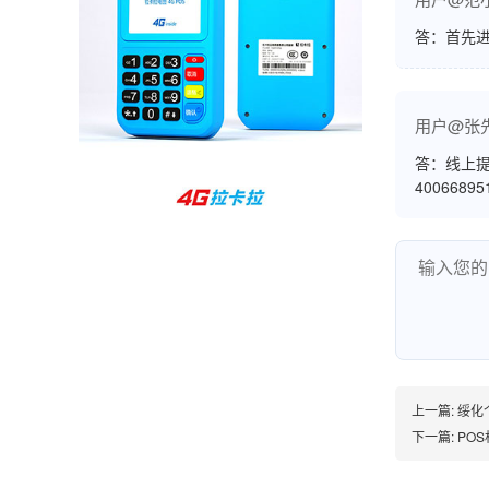
孙女士
北京
答：首先
收到用了还可以，朋友推荐用的，她之前用了竟
然给提额了，希望我也能提呃，客服还和我说了
用户@张
很多提额小技巧希望有用吧。
答：线上提
4006689
杨先生
贵州贵阳
哇，账单确实漂亮，都是我们这里的商家，使用
起来非常省心。
范先生
湖南长沙
上一篇:
绥化
非常好！是正品。本来弄不懂的问题客服都一一
下一篇:
POS
回答了，秒到这点最好，已推荐给同事。