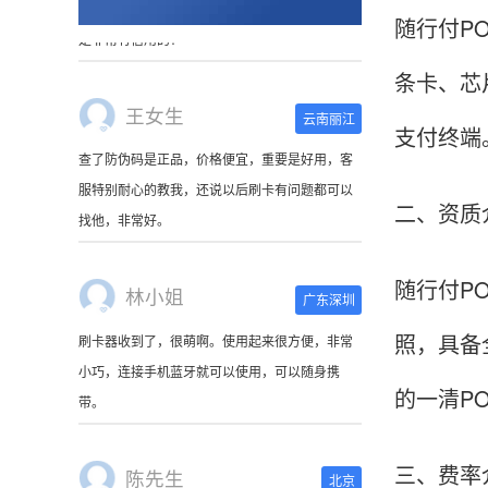
随行付P
条卡、芯
王女生
云南丽江
支付终端
查了防伪码是正品，价格便宜，重要是好用，客
服特别耐心的教我，还说以后刷卡有问题都可以
找他，非常好。
二、资质
林小姐
广东深圳
随行付P
刷卡器收到了，很萌啊。使用起来很方便，非常
照，具备
小巧，连接手机蓝牙就可以使用，可以随身携
带。
的一清P
陈先生
北京
三、费率