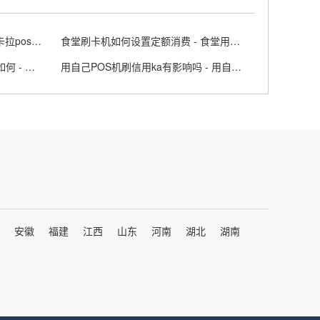
拉卡拉POS机有别的用处吗 - 拉卡拉pos机能干什么
食堂刷卡机如何设置定额消费 - 食堂用餐刷卡机
济宁海科融通POS机申请的步骤如何 - 墨染清秋是什么意思
用自己POS机刷信用ka有影响吗 - 用自己的poss刷自己的信用卡
安徽
福建
江西
山东
河南
湖北
湖南