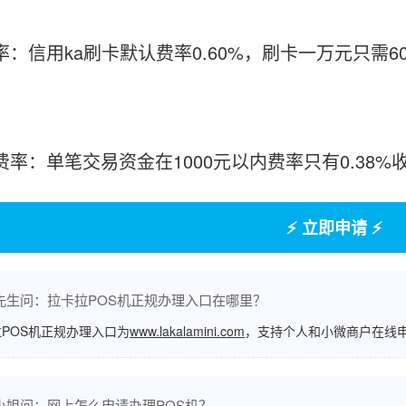
率：信用ka刷卡默认费率0.60%，刷卡一万元只需6
付费率：单笔交易资金在1000元以内费率只有0.38
⚡ 立即申请 ⚡
先生问：拉卡拉POS机正规办理入口在哪里？
POS机正规办理入口为
www.lakalamini.com
，支持个人和小微商户在线
小姐问：网上怎么申请办理POS机？