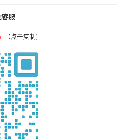
信客服
u_
（点击复制）