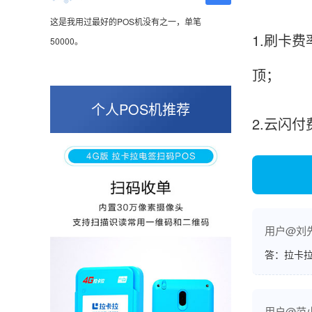
这是我用过最好的POS机没有之一，单笔
50000。
1.刷卡费
顶；
张小姐
山东青岛
个人POS机推荐
2.云闪
蛮好的机子，实用，费率0.6 还可以 就是商户
好，但是可以接受。售后服务好整体比较满意。
周先生
江苏南京
用户@刘
POS机收到之后使用了几次再来评价的，果然大
答：拉卡拉
品牌值得信赖，到账快，费率也不高，强大！
用户@范