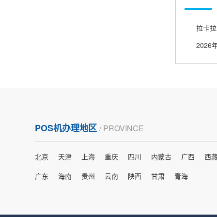
熊先生
辽宁沈阳
打电话问了，拉卡拉电签4G机器确实是拉卡拉公
司直营的。
2026
郑女士
浙江杭州
朋友推荐的，很好用，很安全，到账速度也很
快，机器很正规，值得推荐，客服讲解很仔细，
POS机办理地区
/ PROVINCE
很满意！
北京
天津
上海
重庆
四川
内蒙古
广西
西
严先生
广西南宁
广东
海南
贵州
云南
陕西
甘肃
青海
下单要了两个，用了一个，这个还没用，到账很
快很稳定，大家可以放心使用！