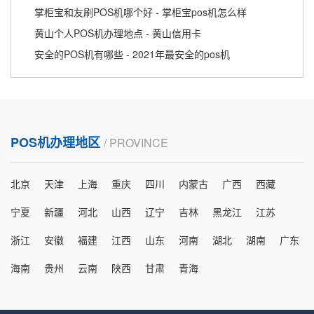
掌柜宝和友刷POS机哪个好 - 掌柜宝pos机怎么样
黄山个人POS机办理地点 - 黄山信用卡
安全的POS机有哪些 - 2021年最安全的pos机
POS机办理地区
/ PROVINCE
北京
天津
上海
重庆
四川
内蒙古
广西
西藏
宁夏
新疆
河北
山西
辽宁
吉林
黑龙江
江苏
浙江
安徽
福建
江西
山东
河南
湖北
湖南
广东
海南
贵州
云南
陕西
甘肃
青海