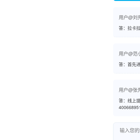
账的！商户也好，我会推荐好友使用的！
用户@刘
答：拉卡拉
邱小姐
江苏南京
很诚信，我会推荐朋友来。
用户@范
答：首先
用户@张
杨小姐
广西南宁
答：线上提
很满意，按步骤注册刷卡了，果然秒到帐，真的
4006689
很实用很方便.质量非常好，到账速度很快，特别
方便。