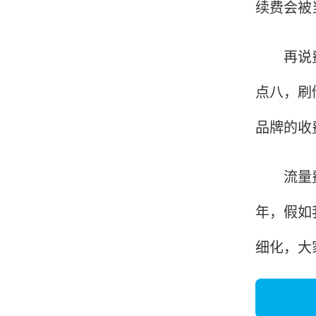
续费会被
韩小姐
再说费率
山东青岛
挺好用的机子，售后不错什么时候问他都能回答
点八，刷
我，好！
品牌的收
李女士
天津
流量费同
这款机子非常实用，客服态度也很好，非常满
年，假如
意！
细化，大
孟先生
广东广州
机器收到了，是银联认证的，刷了一笔是即时到