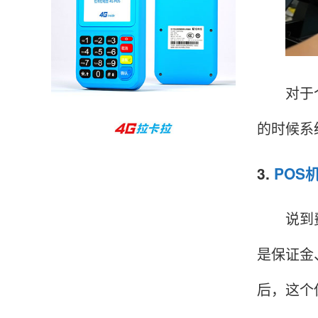
孙女士
北京
收到用了还可以，朋友推荐用的，她之前用了竟
然给提额了，希望我也能提呃，客服还和我说了
很多提额小技巧希望有用吧。
对于个人
的时候系
杨先生
贵州贵阳
哇，账单确实漂亮，都是我们这里的商家，使用
3.
POS
起来非常省心。
说到费用
是保证金
范先生
湖南长沙
非常好！是正品。本来弄不懂的问题客服都一一
后，这个
回答了，秒到这点最好，已推荐给同事。