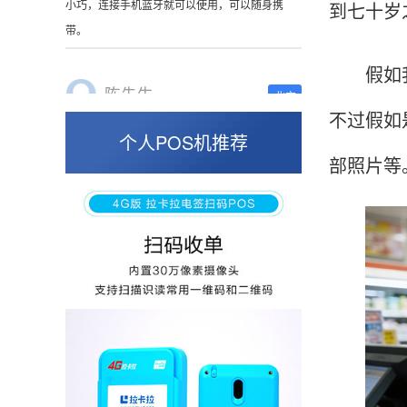
到七十岁
这是我用过最好的POS机没有之一，单笔
50000。
假如我们
不过假如
张小姐
山东青岛
个人POS机推荐
部照片等
蛮好的机子，实用，费率0.6 还可以 就是商户
好，但是可以接受。售后服务好整体比较满意。
周先生
江苏南京
POS机收到之后使用了几次再来评价的，果然大
品牌值得信赖，到账快，费率也不高，强大！