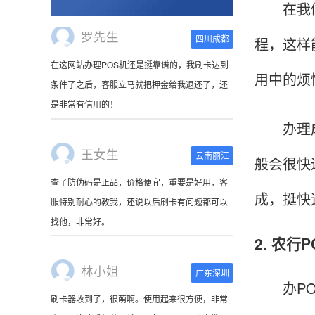
在我们收
程，这样
王女生
云南丽江
用中的烦
查了防伪码是正品，价格便宜，重要是好用，客
服特别耐心的教我，还说以后刷卡有问题都可以
办理成功
找他，非常好。
般会很快
林小姐
广东深圳
成，挺快
刷卡器收到了，很萌啊。使用起来很方便，非常
小巧，连接手机蓝牙就可以使用，可以随身携
2. 农行
带。
办POS
陈先生
北京