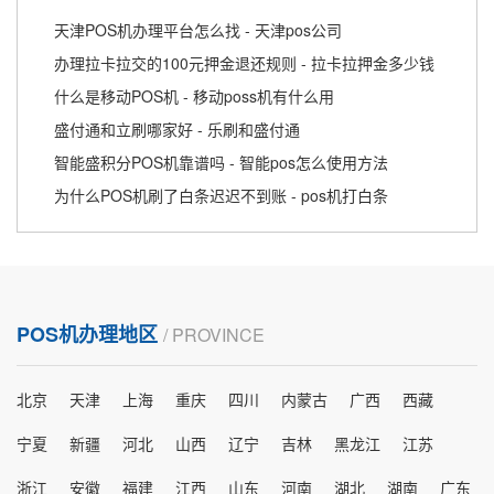
天津POS机办理平台怎么找 - 天津pos公司
办理拉卡拉交的100元押金退还规则 - 拉卡拉押金多少钱
什么是移动POS机 - 移动poss机有什么用
盛付通和立刷哪家好 - 乐刷和盛付通
智能盛积分POS机靠谱吗 - 智能pos怎么使用方法
为什么POS机刷了白条迟迟不到账 - pos机打白条
POS机办理地区
/ PROVINCE
北京
天津
上海
重庆
四川
内蒙古
广西
西藏
宁夏
新疆
河北
山西
辽宁
吉林
黑龙江
江苏
浙江
安徽
福建
江西
山东
河南
湖北
湖南
广东