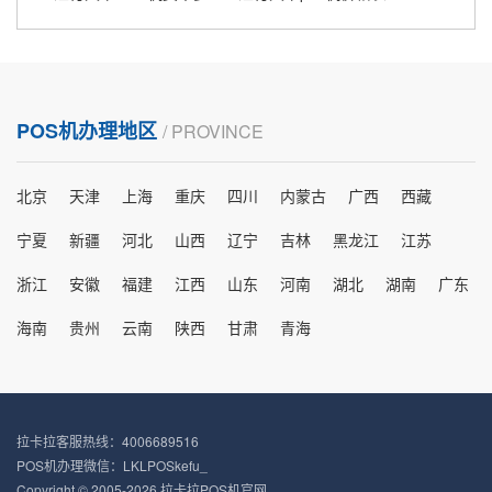
POS机办理地区
/ PROVINCE
北京
天津
上海
重庆
四川
内蒙古
广西
西藏
宁夏
新疆
河北
山西
辽宁
吉林
黑龙江
江苏
浙江
安徽
福建
江西
山东
河南
湖北
湖南
广东
海南
贵州
云南
陕西
甘肃
青海
拉卡拉客服热线：4006689516
POS机办理微信：LKLPOSkefu_
Copyright © 2005-2026 拉卡拉POS机官网