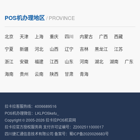
POS机办理地区
/ PROVINCE
北京
天津
上海
重庆
四川
内蒙古
广西
西藏
宁夏
新疆
河北
山西
辽宁
吉林
黑龙江
江苏
浙江
安徽
福建
江西
山东
河南
湖北
湖南
广东
海南
贵州
云南
陕西
甘肃
青海
拉卡拉客服热线：4006689516
POS机办理微信：LKLPOSkefu_
Copyright © 2005-2026 拉卡拉POS机官网
拉卡拉官方授权服务商 支付许可证编号：Z2002511000017
四川捷汇通信息技术有限公司 备案号：
蜀ICP备2020026683号