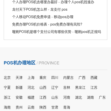
个人办理POS机去哪里办最好 - 办理个人pos机找谁办
龙付天下POS机怎么样 - 龙支付 pos
个人移动POS机免费申请 - 移动pos办理
免费办理POS机价格表 - pos免费办理有风险?
喔刷POS机是哪个支付公司有哪些优势 - 喔刷pos机正规吗
POS机办理地区
/ PROVINCE
北京
天津
上海
重庆
四川
内蒙古
广西
西藏
宁夏
新疆
河北
山西
辽宁
吉林
黑龙江
江苏
浙江
安徽
福建
江西
山东
河南
湖北
湖南
广东
海南
贵州
云南
陕西
甘肃
青海