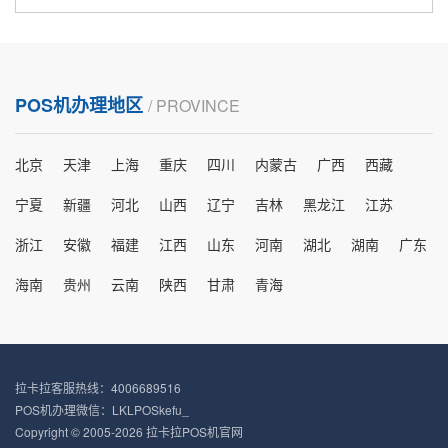
POS机办理地区
/ PROVINCE
北京
天津
上海
重庆
四川
内蒙古
广西
西藏
宁夏
新疆
河北
山西
辽宁
吉林
黑龙江
江苏
浙江
安徽
福建
江西
山东
河南
湖北
湖南
广东
海南
贵州
云南
陕西
甘肃
青海
拉卡拉客服热线：4006689516
POS机办理微信：LKLPOSkefu_
Copyright © 2005-2026 拉卡拉POS机官网