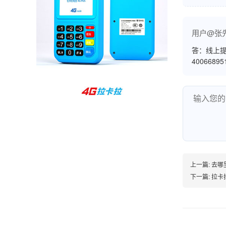
孙女士
北京
用户@张
收到用了还可以，朋友推荐用的，她之前用了竟
然给提额了，希望我也能提呃，客服还和我说了
答：线上提
4006689
很多提额小技巧希望有用吧。
杨先生
贵州贵阳
哇，账单确实漂亮，都是我们这里的商家，使用
起来非常省心。
上一篇:
去哪
下一篇:
拉卡
范先生
湖南长沙
非常好！是正品。本来弄不懂的问题客服都一一
回答了，秒到这点最好，已推荐给同事。