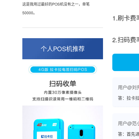
这是我用过最好的POS机没有之一，单笔
50000。
1.刷卡费
2.扫码
张小姐
山东青岛
个人POS机推荐
蛮好的机子，实用，费率0.6 还可以 就是商户
好，但是可以接受。售后服务好整体比较满意。
用户@刘
周先生
江苏南京
答：拉卡拉
POS机收到之后使用了几次再来评价的，果然大
品牌值得信赖，到账快，费率也不高，强大！
用户@范
答：首先