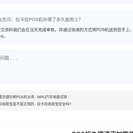
先生问：拉卡拉POS机办理了多久能用上？
交资料我们会在当天完成审核，并通过快递的方式将POS机送到您手上，
516。
里办理乐刷POS机业务 - MRQ汽车电驱试验
拉收款宝是不是正规的 - 拉卡拉收款宝安全吗?