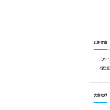
账的！商户也好，我会推荐好友使用的！
邱小姐
江苏南京
很诚信，我会推荐朋友来。
近期文章
福建魔
杨小姐
广西南宁
很满意，按步骤注册刷卡了，果然秒到帐，真的
很实用很方便.质量非常好，到账速度很快，特别
方便。
文章推荐