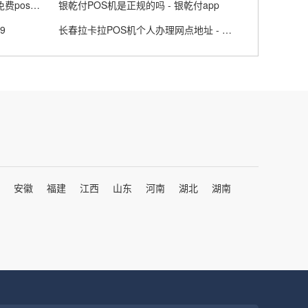
正规POS机免费领取是真的吗 - 免费pos机套路
银乾付POS机是正规的吗 - 银乾付app
9
长春拉卡拉POS机个人办理网点地址 - 拉卡拉吉林分公司
安徽
福建
江西
山东
河南
湖北
湖南