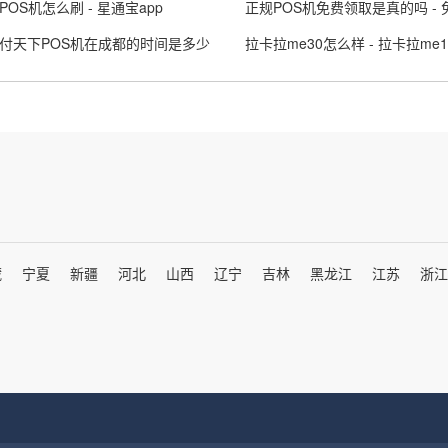
POS机怎么刷 - 星通宝app
付天下POS机在成都的时间是多少
拉卡拉me30怎么样 - 拉卡拉me1
藏
宁夏
新疆
河北
山西
辽宁
吉林
黑龙江
江苏
浙江