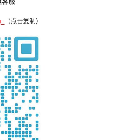
信客服
u_
（点击复制）