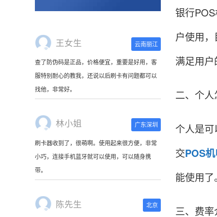
银行PO
户使用，
王女生
云南丽江
满足用户
查了防伪码是正品，价格便宜，重要是好用，客
服特别耐心的教我，还说以后刷卡有问题都可以
找他，非常好。
二、个人
林小姐
广东深圳
个人是可
刷卡器收到了，很萌啊。使用起来很方便，非常
交
POS
小巧，连接手机蓝牙就可以使用，可以随身携
带。
能使用了
陈先生
北京
三、费率