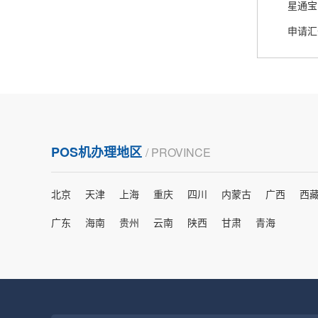
星通宝
熊先生
辽宁沈阳
申请汇
打电话问了，拉卡拉电签4G机器确实是拉卡拉公
司直营的。
郑女士
浙江杭州
POS机办理地区
/ PROVINCE
朋友推荐的，很好用，很安全，到账速度也很
快，机器很正规，值得推荐，客服讲解很仔细，
北京
天津
上海
重庆
四川
内蒙古
广西
西
很满意！
广东
海南
贵州
云南
陕西
甘肃
青海
严先生
广西南宁
下单要了两个，用了一个，这个还没用，到账很
快很稳定，大家可以放心使用！