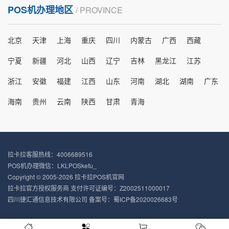
POS机办理地区
/ PROVINCE
北京
天津
上海
重庆
四川
内蒙古
广西
西藏
宁夏
新疆
河北
山西
辽宁
吉林
黑龙江
江苏
浙江
安徽
福建
江西
山东
河南
湖北
湖南
广东
海南
贵州
云南
陕西
甘肃
青海
拉卡拉客服热线：4006689516
POS机办理微信：LKLPOSkefu_
Copyright © 2005-2026 拉卡拉POS机官网
拉卡拉官方授权服务商 支付许可证编号：Z2002511000017
四川捷汇通信息技术有限公司 备案号：
蜀ICP备2020026683号