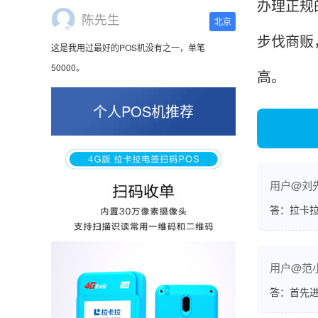
办理正规
这是我用过最好的POS机没有之一，单笔
50000。
步伐商贩
高。
张小姐
山东青岛
个人POS机推荐
蛮好的机子，实用，费率0.6 还可以 就是商户
好，但是可以接受。售后服务好整体比较满意。
用户@刘
答：拉卡拉
周先生
江苏南京
POS机收到之后使用了几次再来评价的，果然大
品牌值得信赖，到账快，费率也不高，强大！
用户@范
答：首先