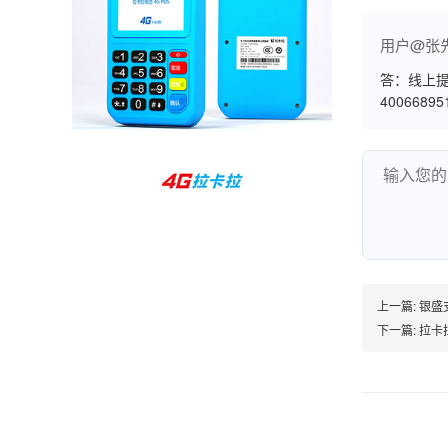
孙女士
北京
用户@张
收到用了还可以，朋友推荐用的，她之前用了竟
答：线上提
然给提额了，希望我也能提呃，客服还和我说了
4006689
很多提额小技巧希望有用吧。
杨先生
贵州贵阳
哇，账单确实漂亮，都是我们这里的商家，使用
起来非常省心。
上一篇:
银盛
下一篇:
拉卡
范先生
湖南长沙
非常好！是正品。本来弄不懂的问题客服都一一
回答了，秒到这点最好，已推荐给同事。