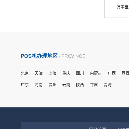
熊先生
辽宁沈阳
万丰宝
打电话问了，拉卡拉电签4G机器确实是拉卡拉公
司直营的。
郑女士
浙江杭州
POS机办理地区
/ PROVINCE
朋友推荐的，很好用，很安全，到账速度也很
快，机器很正规，值得推荐，客服讲解很仔细，
北京
天津
上海
重庆
四川
内蒙古
广西
西
很满意！
广东
海南
贵州
云南
陕西
甘肃
青海
严先生
广西南宁
下单要了两个，用了一个，这个还没用，到账很
快很稳定，大家可以放心使用！