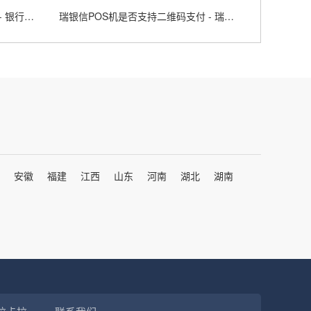
个人怎样在银行办理POS机业务 - 银行怎么办pos机自己使用
瑞银信POS机是否支持二维码支付 - 瑞银信pos使用教程
安徽
福建
江西
山东
河南
湖北
湖南