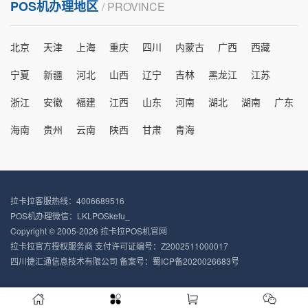
POS机办理地区
/ PROVINCE
北京
天津
上海
重庆
四川
内蒙古
广西
西藏
宁夏
新疆
河北
山西
辽宁
吉林
黑龙江
江苏
浙江
安徽
福建
江西
山东
河南
湖北
湖南
广东
海南
贵州
云南
陕西
甘肃
青海
拉卡拉客服热线：4006689516
POS机办理微信：LKLPOSkefu_
Copyright © 2005-2026 拉卡拉POS机官网
拉卡拉官方授权服务商 支付许可证编号：Z2002511000017
四川捷汇通信息技术有限公司 备案号：
蜀ICP备2020026683号