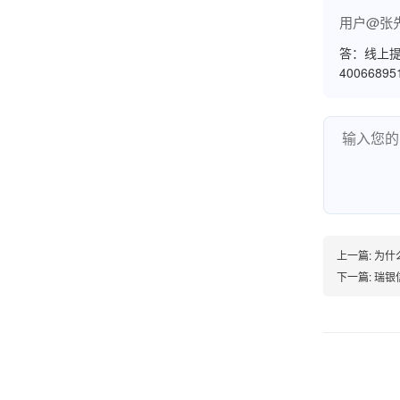
用户@张
答：线上提
韩小姐
山东青岛
4006689
挺好用的机子，售后不错什么时候问他都能回答
我，好！
李女士
天津
这款机子非常实用，客服态度也很好，非常满
上一篇:
为什
意！
下一篇:
瑞银
孟先生
广东广州
机器收到了，是银联认证的，刷了一笔是即时到