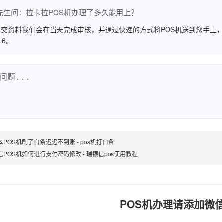
先生问：拉卡拉POS机办理了多久能用上？
交资料我们会在当天完成审核，并通过快递的方式将POS机送到您手上，
516。
么POS机刷了白条迟迟不到账 - pos机打白条
信POS机如何进行支付密码修改 - 瑞银信pos使用教程
POS机办理请添加微