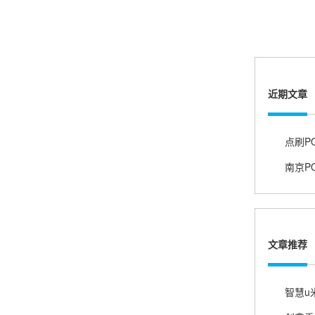
熊先生
辽宁沈阳
打电话问了，拉卡拉电签4G机器确实是拉卡拉公
司直营的。
近期文章
郑女士
浙江杭州
点刷P
朋友推荐的，很好用，很安全，到账速度也很
快，机器很正规，值得推荐，客服讲解很仔细，
很满意！
严先生
广西南宁
文章推荐
下单要了两个，用了一个，这个还没用，到账很
快很稳定，大家可以放心使用！