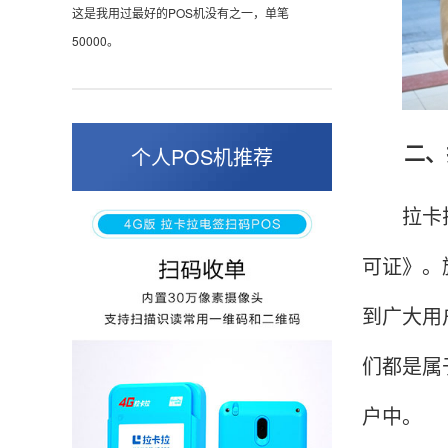
这是我用过最好的POS机没有之一，单笔
50000。
张小姐
山东青岛
二、拉
个人POS机推荐
蛮好的机子，实用，费率0.6 还可以 就是商户
好，但是可以接受。售后服务好整体比较满意。
拉卡拉支
可证》。
周先生
江苏南京
到广大用
POS机收到之后使用了几次再来评价的，果然大
们都是属
品牌值得信赖，到账快，费率也不高，强大！
户中。