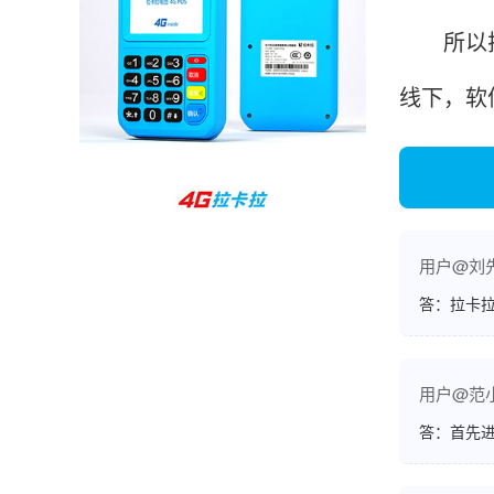
孙女士
北京
所以拉卡
收到用了还可以，朋友推荐用的，她之前用了竟
线下，软
然给提额了，希望我也能提呃，客服还和我说了
很多提额小技巧希望有用吧。
杨先生
贵州贵阳
哇，账单确实漂亮，都是我们这里的商家，使用
用户@刘
起来非常省心。
答：拉卡拉
范先生
用户@范
湖南长沙
答：首先
非常好！是正品。本来弄不懂的问题客服都一一
回答了，秒到这点最好，已推荐给同事。