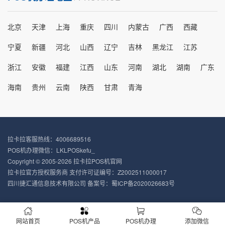
北京
天津
上海
重庆
四川
内蒙古
广西
西藏
宁夏
新疆
河北
山西
辽宁
吉林
黑龙江
江苏
浙江
安徽
福建
江西
山东
河南
湖北
湖南
广东
海南
贵州
云南
陕西
甘肃
青海
拉卡拉客服热线：4006689516
POS机办理微信：LKLPOSkefu_
Copyright © 2005-2026 拉卡拉POS机官网
拉卡拉官方授权服务商 支付许可证编号：Z2002511000017
四川捷汇通信息技术有限公司 备案号：
蜀ICP备2020026683号
网站首页
POS机产品
POS机办理
添加微信